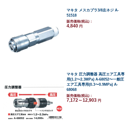
マキタ メスカプラ3/8左ネジ A-
51518
販売価格(税込)：
4,840
円
マキタ 圧力調整器 高圧エア工具専
用(1.2〜2.3MPa) A-68052〜一般圧
エア工具専用(0.3〜0.9MPa) A-
68068
販売価格(税込)：
7,172～12,903
円