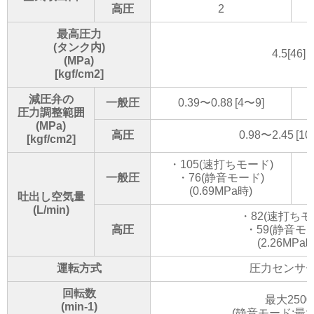
高圧
2
最高圧力
(タンク内)
4.5[46]
(MPa)
[kgf/cm2]
減圧弁の
一般圧
0.39〜0.88 [4〜9]
圧力調整範囲
(MPa)
高圧
0.98〜2.45 [1
[kgf/cm2]
・105(速打ちモード)
一般圧
・76(静音モード)
(0.69MPa時)
吐出し空気量
(L/min)
・82(速打ちモ
高圧
・59(静音モ
(2.26MPa時
運転方式
圧力センサ
回転数
最大2500
(min-1)
(静音モード:最大1