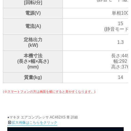
[回転/分]
電源(V)
単相100
15
電流(A)
(静音モード:1
定格出力
1.3
(kW)
本機寸法
長さ:449
(長さ×幅×高さ)
幅:292
(mm)
高さ:376
質量(kg)
14
(※
スマートフォンの方は画面を横にすると見やすくなります。
)
●マキタ エアコンプレッサ AC462XS 青 詳細
拡大画像はこちらをクリック