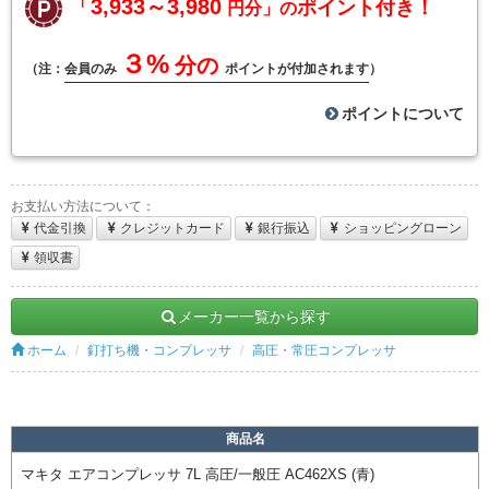
「3,933～3,980
ポイント付き！
円分」の
３%
分の
（注：
会員のみ
ポイントが付加されます
）
ポイントについて
お支払い方法について：
代金引換
クレジットカード
銀行振込
ショッピングローン
領収書
メーカー一覧から探す
ホーム
釘打ち機・コンプレッサ
高圧・常圧コンプレッサ
商品名
マキタ エアコンプレッサ 7L 高圧/一般圧 AC462XS (青)