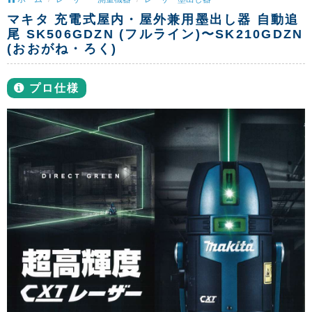
マキタ 充電式屋内・屋外兼用墨出し器 自動追
尾 SK506GDZN (フルライン)〜SK210GDZN
(おおがね・ろく)
プロ仕様