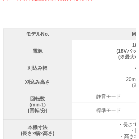
モデルNo.
ML
18
電源
(18Vバ
(※最大
刈込み幅
4
20m
刈込み高さ
(※
静音モード
回転数
(min-1)
標準モード
[回転/分]
・長さ:16
本機寸法
・幅
(長さ×幅×高さ)
・高さ:9