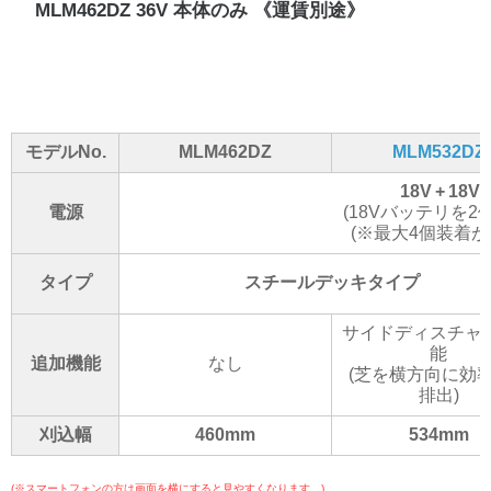
MLM462DZ 36V 本体のみ 《運賃別途》
モデルNo.
MLM462DZ
MLM532DZ
18V + 18V
電源
(18Vバッテリを2
(※最大4個装着が
タイプ
スチールデッキタイプ
サイドディスチャ
能
追加機能
なし
(芝を横方向に効
排出)
刈込幅
460mm
534mm
(※
スマートフォンの方は画面を横にすると見やすくなります。
)