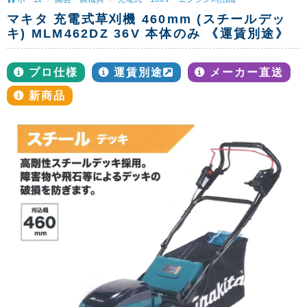
マキタ 充電式草刈機 460mm (スチールデッ
キ) MLM462DZ 36V 本体のみ 《運賃別途》
プロ仕様
運賃別途
メーカー直送
新商品