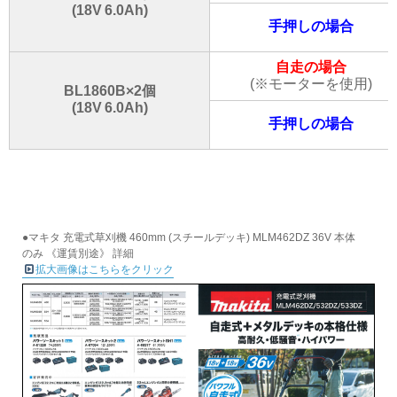
(18V 6.0Ah)
手押しの場合
自走の場合
(※モーターを使用)
BL1860B×2個
(18V 6.0Ah)
手押しの場合
●マキタ 充電式草刈機 460mm (スチールデッキ) MLM462DZ 36V 本体
のみ 《運賃別途》 詳細
拡大画像はこちらをクリック