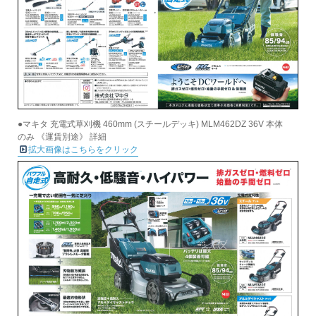
●マキタ 充電式草刈機 460mm (スチールデッキ) MLM462DZ 36V 本体
のみ 《運賃別途》 詳細
拡大画像はこちらをクリック