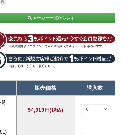
収書
メーカー一覧から探す
販売価格
購入数
ん機
54,010
円(税込)
L)