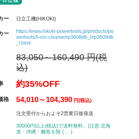
プロ仕様
カー
日立工機(HIKOKI)
https://www.hikoki-powertools.jp/products/po
カー
wertools/li-ion-cleaner/rp3608db_l/rp3608db
_l.html
83,050～160,490
円(税
込)
約35%OFF
率
54,010～104,390
価格
円(税込)
注文受付からおよそ2営業日後発送
30000円以上(税込)で送料無料。(注意:北海
道・沖縄・離島を除く。)