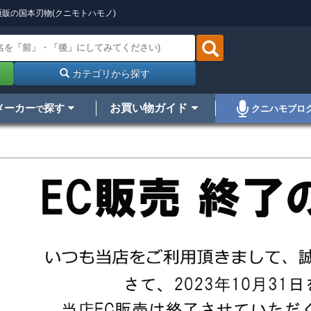
販の国本刃物(クニモトハモノ)
カテゴリから探す
メーカー
探す
お買い物ガイド
クニハモブロ
で