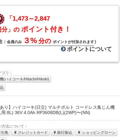
「1,473～2,847
ポイント付き！
円分」の
３%
分の
注：
）
会員のみ
ポイントが付加されます
ポイントについて
テゴリ：
(ハイコーキ/Hitachi/Hikoki)
品
：
あり】ハイコーキ(日立) マルチボルト コードレス集じん機
:8L) 36V 4.0Ah RP3608DB(L)(2WP)〜(NN)
い方法について：
金引換
クレジットカード
銀行振込
ショッピングローン