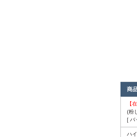
商
【
(粉じ
[ 
ハイ