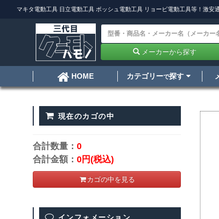
マキタ電動工具
日立電動工具
ボッシュ電動工具
リョービ電動工具
等！激安通
メーカーから探す
カテゴリー
探す
HOME
で
現在のカゴの中
合計数量：
0
合計金額：
0円
(税込)
カゴの中を見る
インフォメーション