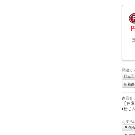
（
関連カ
日立工機
新着商
商品名
【在庫
(粉じん用
お支払
代