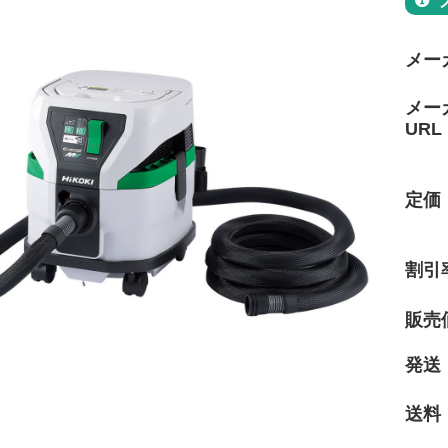
メー
メー
URL
定価
割引
販売
発送
送料