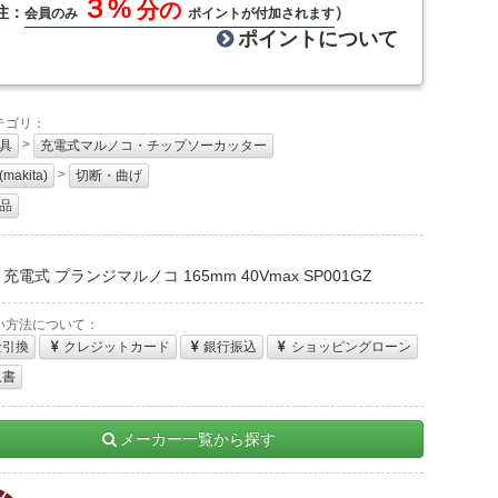
３%
分の
注：
）
会員のみ
ポイントが付加されます
ポイントについて
テゴリ：
>
具
充電式マルノコ・チップソーカッター
>
akita)
切断・曲げ
品
：
充電式 プランジマルノコ 165mm 40Vmax SP001GZ
い方法について：
金引換
クレジットカード
銀行振込
ショッピングローン
収書
メーカー一覧から探す