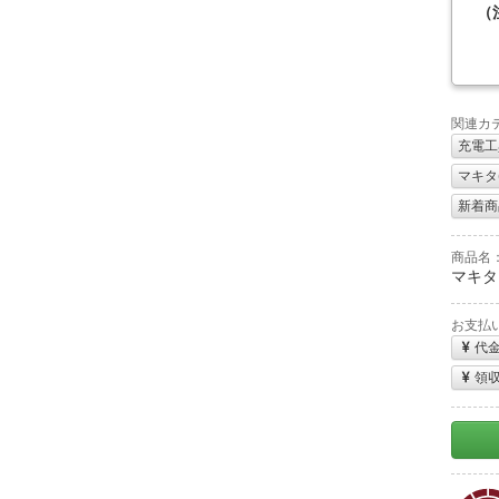
（
関連カ
充電工
マキタ(m
新着商
商品名
マキタ 
お支払
代
領