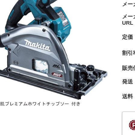
メー
メー
URL
定価
割引
販売
発送
送料