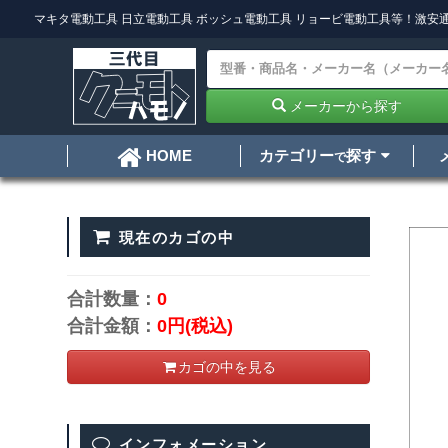
マキタ電動工具
日立電動工具
ボッシュ電動工具
リョービ電動工具
等！激安通
メーカーから探す
カテゴリー
探す
HOME
で
現在のカゴの中
合計数量：
0
合計金額：
0円
(税込)
カゴの中を見る
インフォメーション