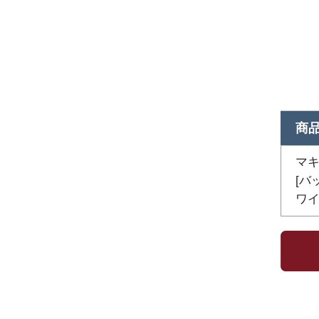
商
マキ
[バ
ワイ