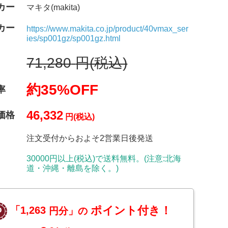
カー
マキタ(makita)
カー
https://www.makita.co.jp/product/40vmax_ser
ies/sp001gz/sp001gz.html
71,280
円(税込)
約35%OFF
率
46,332
価格
円(税込)
注文受付からおよそ2営業日後発送
30000円以上(税込)で送料無料。(注意:北海
道・沖縄・離島を除く。)
ポイント付き！
「1,263
円分」の