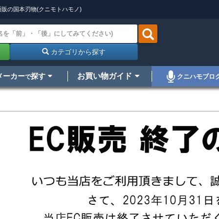
販の国本刃物(クニモトハモノ)
カテゴリから探す
メーカー
探す
お買い物ガイド
クニハモブロ
で