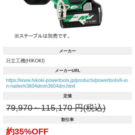
メーカー
日立工機(HIKOKI)
メーカーURL
https://www.hikoki-powertools.jp/products/powertools/li-io
n-nailer/n3604dm/n3604dm.html
定価
79,970～115,170
円(税込)
割引率
約35%OFF