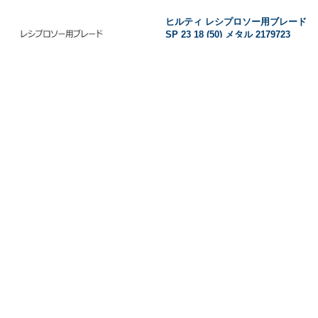
ヒルティ レシプロソー用ブレード
SP 23 18 (50) メタル 2179723
販売価格(税込)：
63,393
円
↑上へ戻る
↑上へ戻る
お買い物ガイド