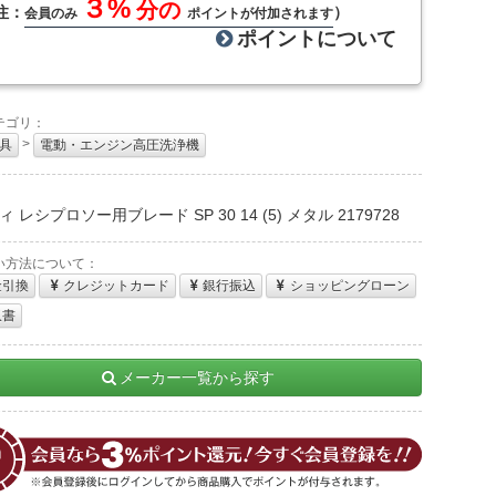
３%
分の
注：
）
会員のみ
ポイントが付加されます
ポイントについて
テゴリ：
>
具
電動・エンジン高圧洗浄機
：
 レシプロソー用ブレード SP 30 14 (5) メタル 2179728
い方法について：
金引換
クレジットカード
銀行振込
ショッピングローン
収書
メーカー一覧から探す