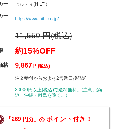
カー
ヒルティ(HILTI)
カー
https://www.hilti.co.jp/
11,550
円(税込)
約15%OFF
率
9,867
価格
円(税込)
注文受付からおよそ2営業日後発送
30000円以上(税込)で送料無料。(注意:北海
道・沖縄・離島を除く。)
ポイント付き！
「269
円分」の