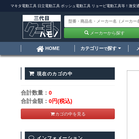
マキタ電動工具
日立電動工具
ボッシュ電動工具
リョービ電動工具
等！激安通
メーカーから探す
カテゴリー
探す
HOME
で
現在のカゴの中
合計数量：
0
合計金額：
0円
(税込)
カゴの中を見る
インフォメーション