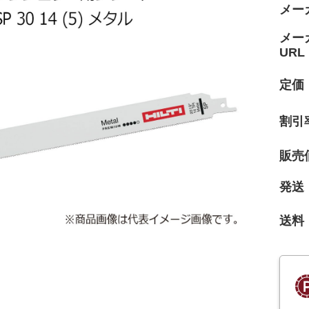
メー
メー
URL
定価
割引
販売
発送
送料