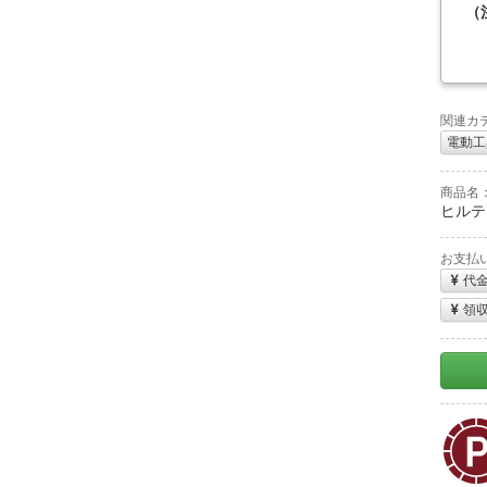
（
関連カ
電動工
商品名
ヒルティ
お支払
代
領