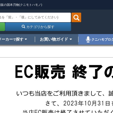
販の国本刃物(クニモトハモノ)
カテゴリから探す
メーカー
探す
お買い物ガイド
クニハモブロ
で