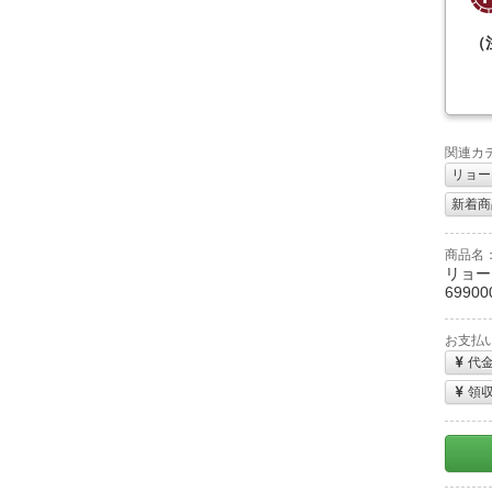
（
関連カ
リョービ
新着商
商品名
リョー
69900
お支払
代
領