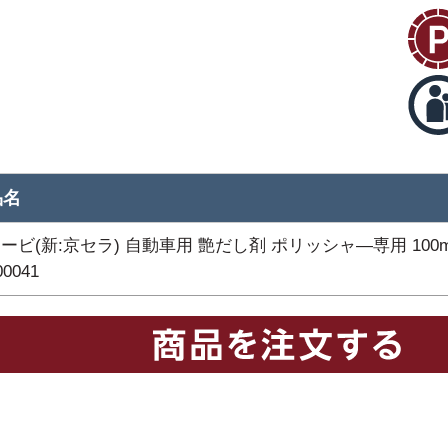
品名
ービ(新:京セラ) 自動車用 艶だし剤 ポリッシャ―専用 100m
00041