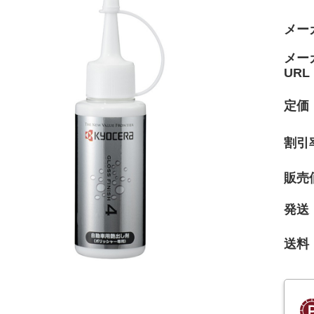
メー
メー
URL
定価
割引
販売
発送
送料