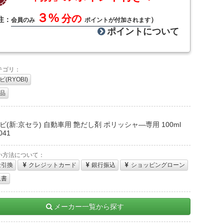
３%
分の
注：
）
会員のみ
ポイントが付加されます
ポイントについて
テゴリ：
(RYOBI)
品
：
ビ(新:京セラ) 自動車用 艶だし剤 ポリッシャ―専用 100ml
041
い方法について：
金引換
クレジットカード
銀行振込
ショッピングローン
収書
メーカー一覧から探す