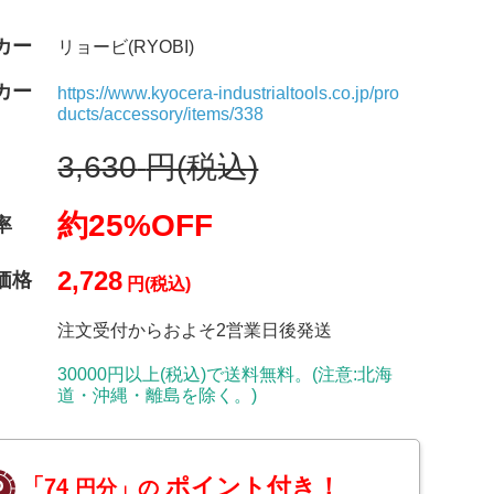
カー
リョービ(RYOBI)
カー
https://www.kyocera-industrialtools.co.jp/pro
ducts/accessory/items/338
3,630
円(税込)
約25%OFF
率
2,728
価格
円(税込)
注文受付からおよそ2営業日後発送
30000円以上(税込)で送料無料。(注意:北海
道・沖縄・離島を除く。)
ポイント付き！
「74
円分」の