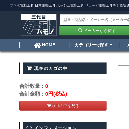
マキタ電動工具
日立電動工具
ボッシュ電動工具
リョービ電動工具
等！激安通
メーカーから探す
カテゴリー
探す
HOME
で
現在のカゴの中
合計数量：
0
合計金額：
0円
(税込)
カゴの中を見る
インフォメーション