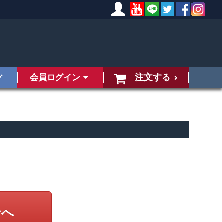
注文する
会員ログイン
グ
せへ