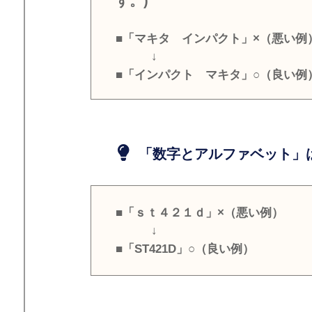
す。)
■「マキタ インパクト」×（悪い例
↓
■「インパクト マキタ」○（良い例
「数字とアルファベット」は
■「ｓｔ４２１ｄ」×（悪い例）
↓
■「ST421D」○（良い例）