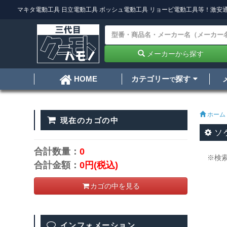
マキタ電動工具
日立電動工具
ボッシュ電動工具
リョービ電動工具
等！激安通
メーカーから探す
カテゴリー
探す
HOME
で
ホーム
現在のカゴの中
ソ
合計数量：
0
※検
合計金額：
0円
(税込)
カゴの中を見る
インフォメーション