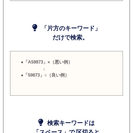
「片方のキーワード」
だけで検索。
●「A59873」×（悪い例）
↓
●「59873」○（良い例）
検索キーワードは
「スペース」で 区切ると