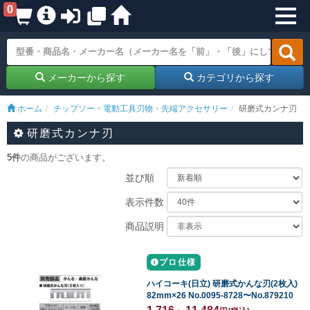
0
メーカーから探す
カテゴリから探す
ホーム
チップソー・電動工具刃物・先端アクセサリー
研磨式カンナ刃
研磨式カンナ刃
5件
の商品がございます。
並び順
表示件数
商品説明
プロ仕様
ハイコーキ(日立) 研磨式かんな刃(2枚入)
82mm×26 No.0095-8728〜No.879210