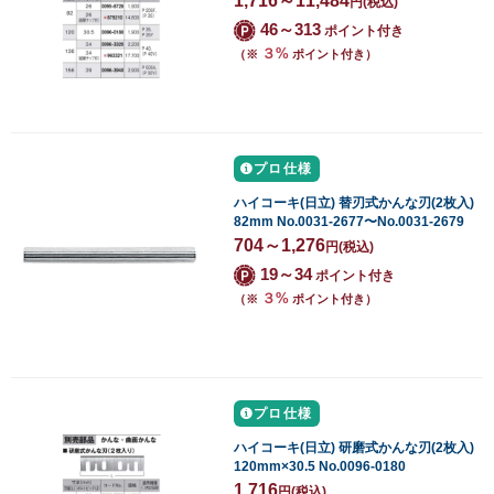
1,716～11,484
円
(税込)
46～313
ポイント付き
３%
（※
ポイント付き）
プロ仕様
ハイコーキ(日立) 替刃式かんな刃(2枚入)
82mm No.0031-2677〜No.0031-2679
704～1,276
円
(税込)
19～34
ポイント付き
３%
（※
ポイント付き）
プロ仕様
ハイコーキ(日立) 研磨式かんな刃(2枚入)
120mm×30.5 No.0096-0180
1,716
円
(税込)