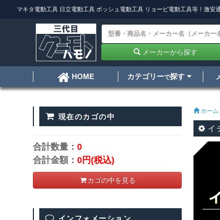
マキタ電動工具
日立電動工具
ボッシュ電動工具
リョービ電動工具
等！激安通
メーカーから探す
カテゴリー
探す
HOME
で
ホーム
現在のカゴの中
イチ
合計数量：
0
合計金額：
0円
(税込)
カゴの中を見る
インフォメーション