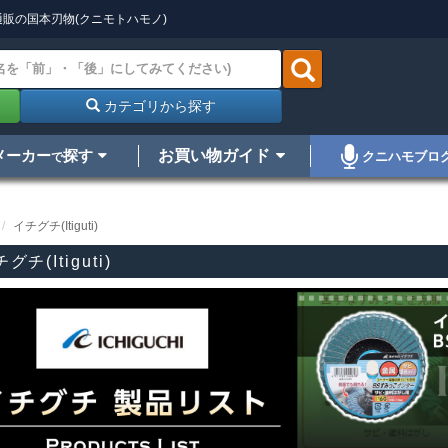
販の国本刃物(クニモトハモノ)
カテゴリから探す
メーカー
探す
お買い物ガイド
クニハモブロ
で
イチグチ(Itiguti)
グチ(Itiguti)