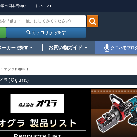
販の国本刃物(クニモトハモノ)
カテゴリから探す
メーカー
探す
お買い物ガイド
クニハモブロ
で
オグラ(Ogura)
ラ(Ogura)