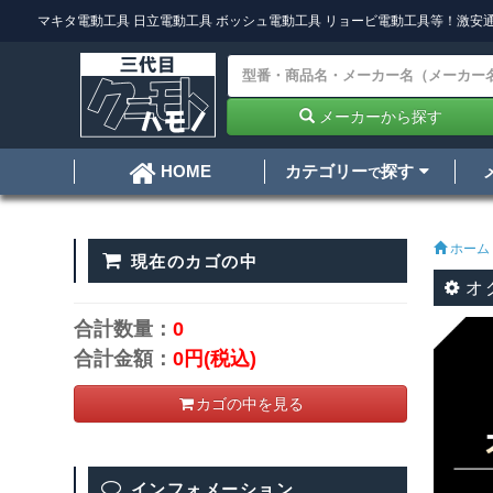
マキタ電動工具
日立電動工具
ボッシュ電動工具
リョービ電動工具
等！激安通
メーカーから探す
カテゴリー
探す
HOME
で
ホーム
現在のカゴの中
オグ
合計数量：
0
合計金額：
0円
(税込)
カゴの中を見る
インフォメーション