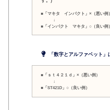
す。)
■「マキタ インパクト」×（悪い例
↓
■「インパクト マキタ」○（良い例
「数字とアルファベット」は
■「ｓｔ４２１ｄ」×（悪い例）
↓
■「ST421D」○（良い例）