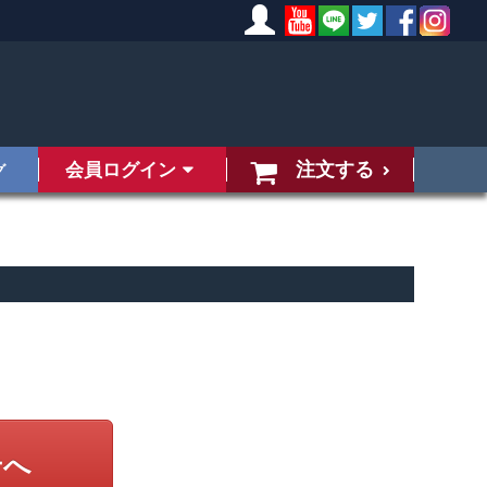
注文する
会員ログイン
グ
せへ