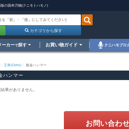
販の国本刃物(クニモトハモノ)
カテゴリから探す
メーカー
探す
お買い物ガイド
クニハモブロ
で
王将(Osho)
板金ハンマー
金ハンマー
索結果がありません。
お問い合わ