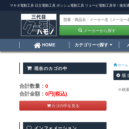
マキタ電動工具
日立電動工具
ボッシュ電動工具
リョービ電動工具
等！激安通
メーカーから探す
カテゴリー
探す
HOME
で
ホーム
現在のカゴの中
板
合計数量：
0
※検
合計金額：
0円
(税込)
カゴの中を見る
インフォメーション