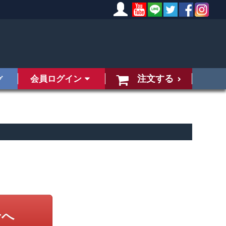
注文する
会員ログイン
グ
せへ