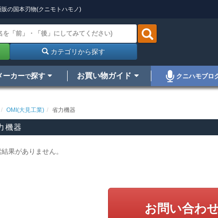
販の国本刃物(クニモトハモノ)
カテゴリから探す
メーカー
探す
お買い物ガイド
クニハモブロ
で
OMI(大見工業)
省力機器
力機器
索結果がありません。
お問い合わ