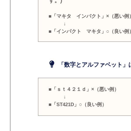
す。)
■「マキタ インパクト」×（悪い例
↓
■「インパクト マキタ」○（良い例
「数字とアルファベット」は
■「ｓｔ４２１ｄ」×（悪い例）
↓
■「ST421D」○（良い例）