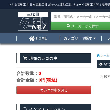
マキタ電動工具
日立電動工具
ボッシュ電動工具
リョービ電動工具
等！激安通
メーカーから探す
カテゴリー
探す
HOME
で
ホーム
現在のカゴの中
省
合計数量：
0
※検
合計金額：
0円
(税込)
カゴの中を見る
インフォメーション