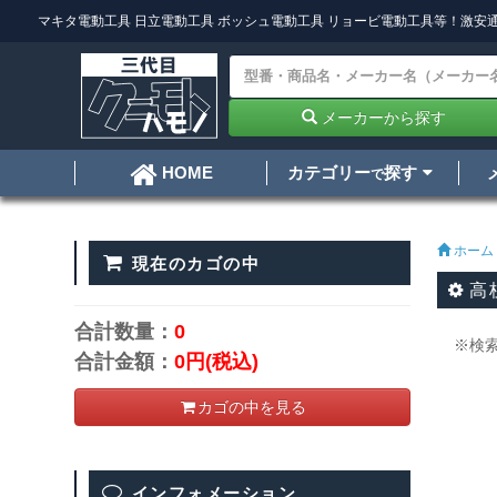
マキタ電動工具
日立電動工具
ボッシュ電動工具
リョービ電動工具
等！激安通
メーカーから探す
カテゴリー
探す
HOME
で
ホーム
現在のカゴの中
高
合計数量：
0
※検
合計金額：
0円
(税込)
カゴの中を見る
インフォメーション