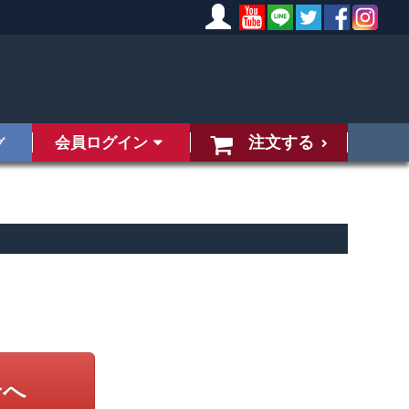
注文する
会員ログイン
グ
せへ