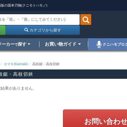
販の国本刃物(クニモトハモノ)
カテゴリから探す
メーカー
探す
お買い物ガイド
クニハモブロ
で
カマキ(Kamaki)
高枝鋸・高枝切鋏
枝鋸・高枝切鋏
索結果がありません。
お問い合わ