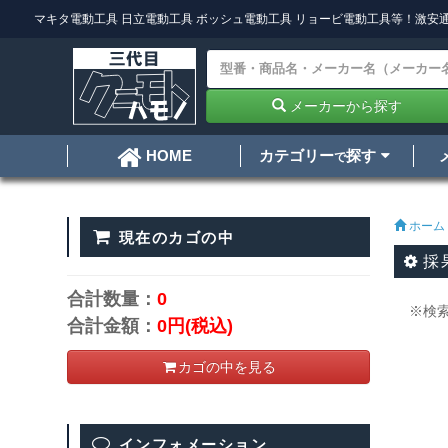
マキタ電動工具
日立電動工具
ボッシュ電動工具
リョービ電動工具
等！激安通
メーカーから探す
カテゴリー
探す
HOME
で
ホーム
現在のカゴの中
採
合計数量：
0
※検
合計金額：
0円
(税込)
カゴの中を見る
インフォメーション