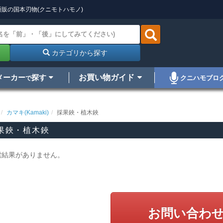
販の国本刃物(クニモトハモノ)
カテゴリから探す
メーカー
探す
お買い物ガイド
クニハモブロ
で
カマキ(Kamaki)
採果鋏・植木鋏
果鋏・植木鋏
索結果がありません。
お問い合わ