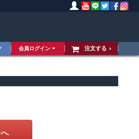
注文する
会員ログイン
グ
せへ