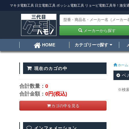
マキタ電動工具
日立電動工具
ボッシュ電動工具
リョービ電動工具
等！激安通
メーカーから探す
カテゴリー
探す
HOME
で
ホーム
現在のカゴの中
ベ
合計数量：
0
※検
合計金額：
0円
(税込)
カゴの中を見る
インフォメーション