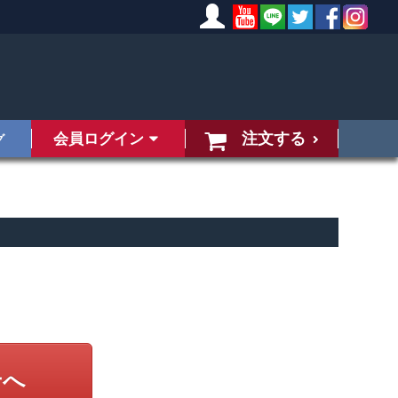
注文する
会員ログイン
グ
せへ