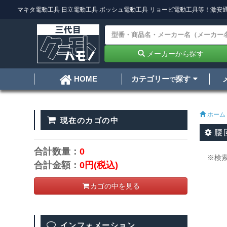
マキタ電動工具
日立電動工具
ボッシュ電動工具
リョービ電動工具
等！激安通
メーカーから探す
カテゴリー
探す
HOME
で
ホーム
現在のカゴの中
腰
合計数量：
0
※検
合計金額：
0円
(税込)
カゴの中を見る
インフォメーション