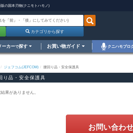
販の国本刃物(クニモトハモノ)
カテゴリから探す
メーカー
探す
お買い物ガイド
クニハモブロ
で
ジェフコム(JEFCOM)
腰回り品・安全保護具
回り品・安全保護具
索結果がありません。
お問い合わ