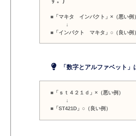
す。)
■「マキタ インパクト」×（悪い例
↓
■「インパクト マキタ」○（良い例
「数字とアルファベット」は
■「ｓｔ４２１ｄ」×（悪い例）
↓
■「ST421D」○（良い例）