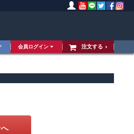
注文する
会員ログイン
グ
せへ