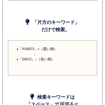
「片方のキーワード」
だけで検索。
●「A59873」×（悪い例）
↓
●「59873」○（良い例）
検索キーワードは
「スペース」で 区切ると