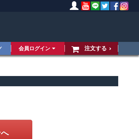
注文する
会員ログイン
グ
せへ