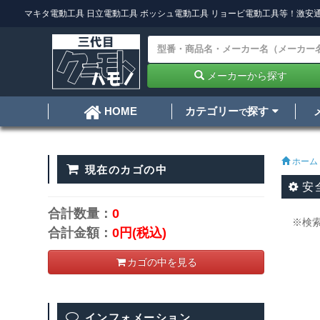
マキタ電動工具
日立電動工具
ボッシュ電動工具
リョービ電動工具
等！激安通
メーカーから探す
カテゴリー
探す
HOME
で
ホーム
現在のカゴの中
安
合計数量：
0
※検
合計金額：
0円
(税込)
カゴの中を見る
インフォメーション