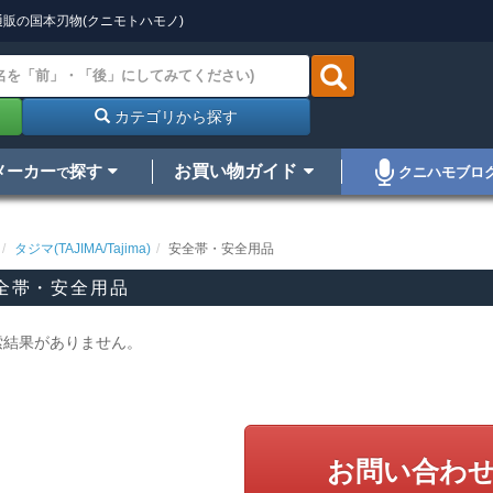
販の国本刃物(クニモトハモノ)
カテゴリから探す
メーカー
探す
お買い物ガイド
クニハモブロ
で
タジマ(TAJIMA/Tajima)
安全帯・安全用品
全帯・安全用品
索結果がありません。
お問い合わ