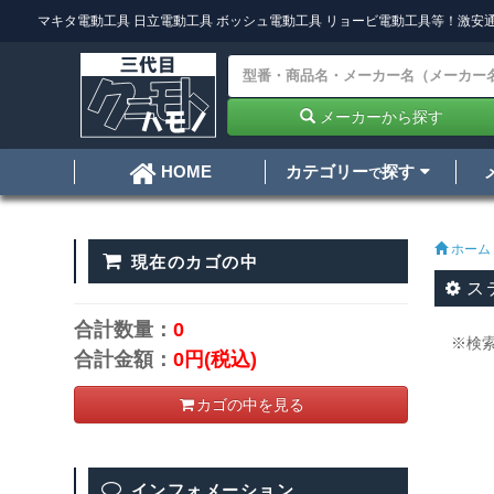
マキタ電動工具
日立電動工具
ボッシュ電動工具
リョービ電動工具
等！激安通
メーカーから探す
カテゴリー
探す
HOME
で
ホーム
現在のカゴの中
ス
合計数量：
0
※検
合計金額：
0円
(税込)
カゴの中を見る
インフォメーション