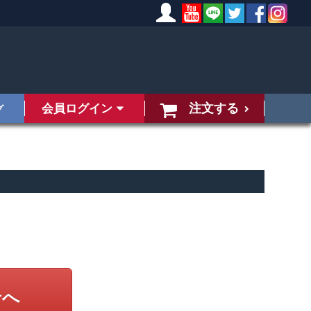
注文する
会員ログイン
グ
せへ