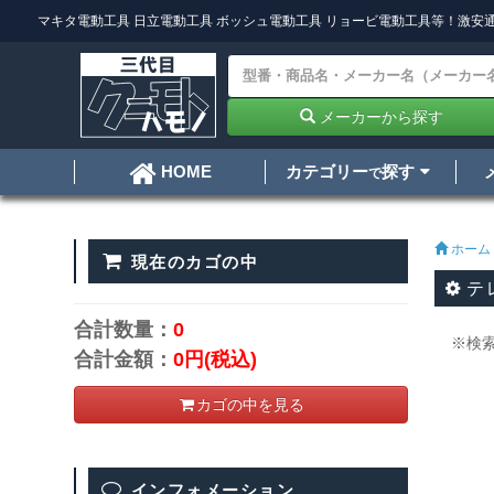
マキタ電動工具
日立電動工具
ボッシュ電動工具
リョービ電動工具
等！激安通
メーカーから探す
カテゴリー
探す
HOME
で
ホーム
現在のカゴの中
テ
合計数量：
0
※検
合計金額：
0円
(税込)
カゴの中を見る
インフォメーション