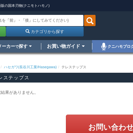
販の国本刃物(クニモトハモノ)
カテゴリから探す
メーカー
探す
お買い物ガイド
クニハモブロ
で
ハセガワ(長谷川工業/Hasegawa)
テレステップス
レステップス
索結果がありません。
お問い合わ