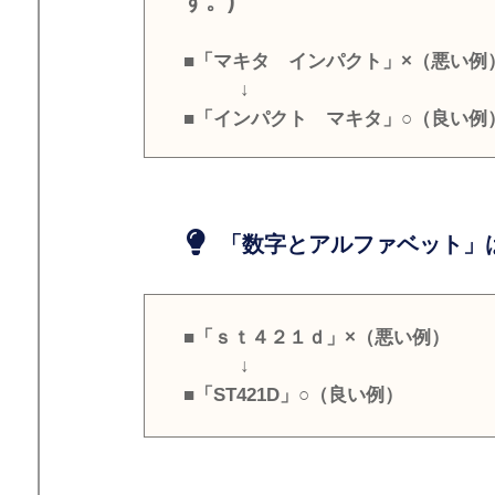
す。)
■「マキタ インパクト」×（悪い例
↓
■「インパクト マキタ」○（良い例
「数字とアルファベット」は
■「ｓｔ４２１ｄ」×（悪い例）
↓
■「ST421D」○（良い例）