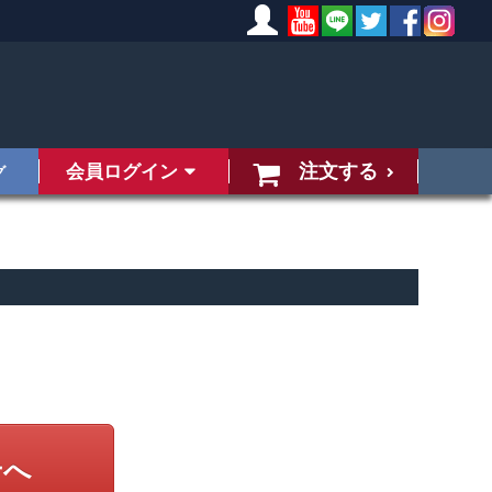
注文する
会員ログイン
グ
せへ