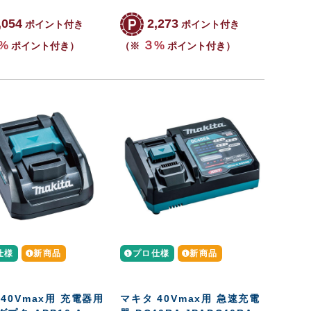
,054
2,273
ポイント付き
ポイント付き
%
３%
ポイント付き）
（※
ポイント付き）
仕様
新商品
プロ仕様
新商品
40Vmax用 充電器用
マキタ 40Vmax用 急速充電