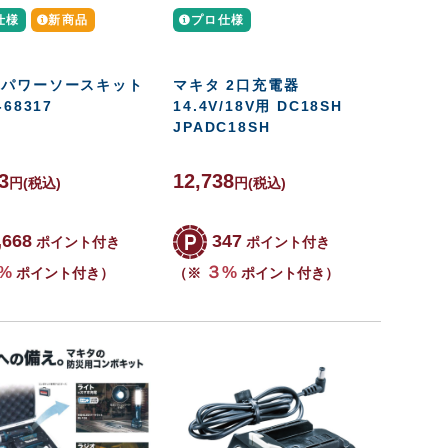
仕様
新商品
プロ仕様
 パワーソースキット
マキタ 2口充電器
-68317
14.4V/18V用 DC18SH
JPADC18SH
3
12,738
円
(税込)
円
(税込)
,668
347
ポイント付き
ポイント付き
%
３%
ポイント付き）
（※
ポイント付き）