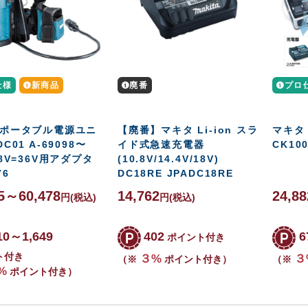
仕様
新商品
廃番
プロ
 ポータブル電源ユニ
【廃番】マキタ Li-ion スラ
マキタ
C01 A-69098〜
イド式急速充電器
CK10
18V=36V用アダプタ
(10.8V/14.4V/18V)
76
DC18RE JPADC18RE
85～60,478
14,762
24,88
円
(税込)
円
(税込)
10～1,649
402
6
ポイント付き
ト付き
３%
３
（※
ポイント付き）
（※
%
ポイント付き）