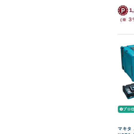
1
３
（※
プロ
マキタ