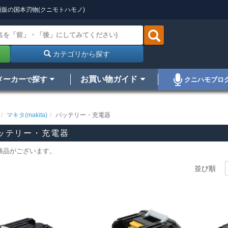
販の国本刃物(クニモトハモノ)
カテゴリから探す
メーカー
探す
お買い物ガイド
クニハモブロ
で
マキタ(makita)
バッテリー・充電器
ッテリー・充電器
商品がございます。
並び順