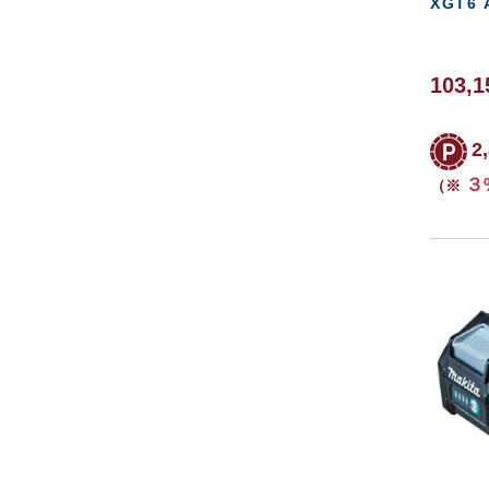
XGT6 
103,1
2
３
（※