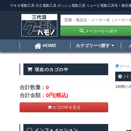
マキタ電動工具
日立電動工具
ボッシュ電動工具
リョービ電動工具
等！激安通
メーカーから探す
カテゴリー
探す
HOME
で
ホーム
現在のカゴの中
バ
合計数量：
0
100件
の
合計金額：
0円
(税込)
カゴの中を見る
インフォメーション