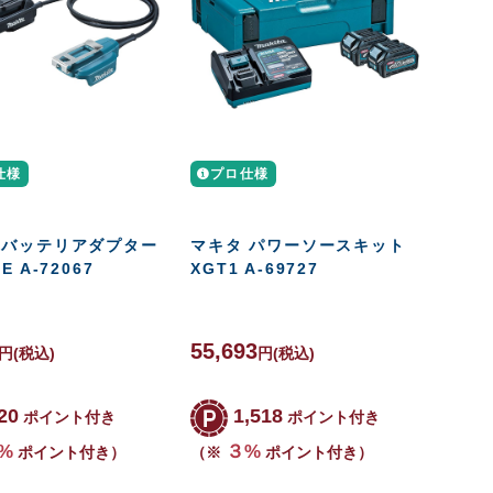
仕様
プロ仕様
 バッテリアダプター
マキタ パワーソースキット
E A-72067
XGT1 A-69727
55,693
円
(税込)
円
(税込)
20
1,518
ポイント付き
ポイント付き
%
３%
ポイント付き）
（※
ポイント付き）