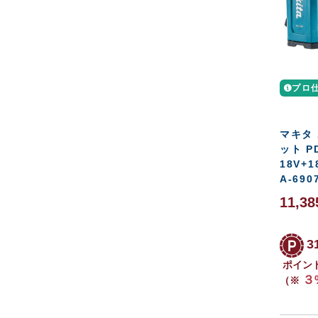
プロ
マキタ
ット PD
18V+
A-690
11,3
3
ポイン
３
（※