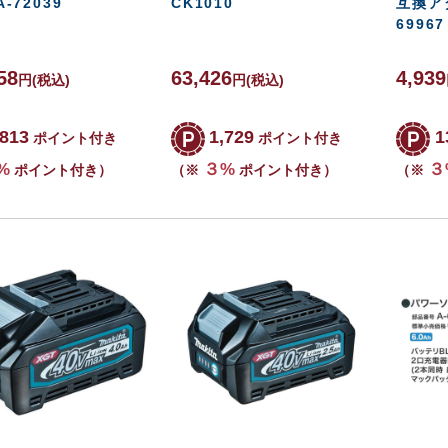
A-72039
CK1010
互換アダ
69967
58
63,426
4,939
円
(税込)
円
(税込)
,813
1,729
1
ポイント付き
ポイント付き
%
３%
３
ポイント付き）
（※
ポイント付き）
（※