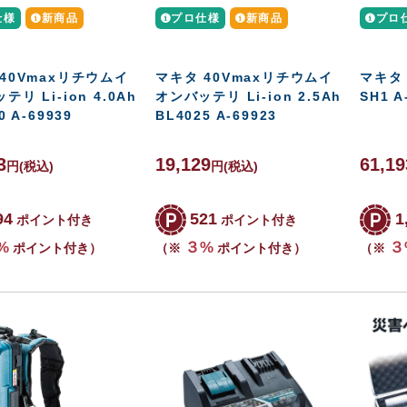
仕様
新商品
プロ仕様
新商品
プロ
40Vmaxリチウムイ
マキタ 40Vmaxリチウムイ
マキタ
リ Li-ion 4.0Ah
オンバッテリ Li-ion 2.5Ah
SH1 A
0 A-69939
BL4025 A-69923
3
19,129
61,19
円
(税込)
円
(税込)
94
521
1
ポイント付き
ポイント付き
%
３%
３
ポイント付き）
（※
ポイント付き）
（※