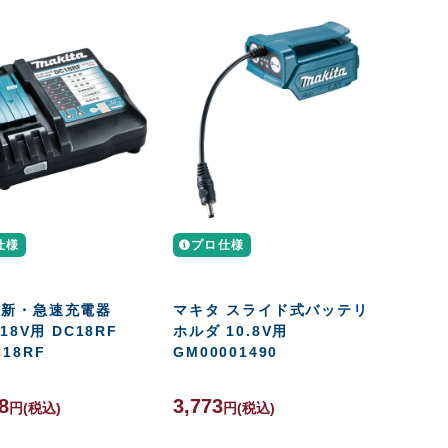
仕様
プロ仕様
 新・急速充電器
マキタ スライド式バッテリ
/18V用 DC18RF
ホルダ 10.8V用
C18RF
GM00001490
8
3,773
円
(税込)
円
(税込)