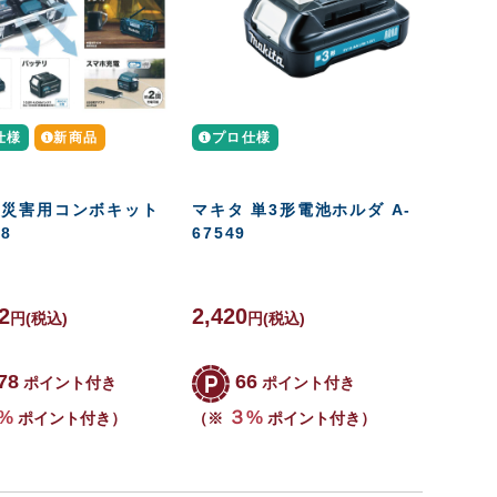
仕様
新商品
プロ仕様
 災害用コンボキット
マキタ 単3形電池ホルダ A-
08
67549
2
2,420
円
(税込)
円
(税込)
78
66
ポイント付き
ポイント付き
%
３%
ポイント付き）
（※
ポイント付き）