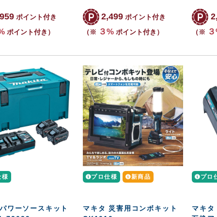
,959
2,499
2
ポイント付き
ポイント付き
%
３%
３
ポイント付き）
（※
ポイント付き）
（※
仕様
プロ仕様
新商品
プロ
 パワーソースキット
マキタ 災害用コンボキット
マキタ 