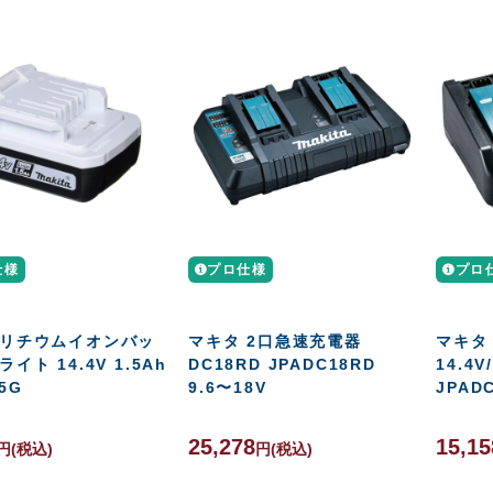
仕様
プロ仕様
プロ
 リチウムイオンバッ
マキタ 2口急速充電器
マキタ
ライト 14.4V 1.5Ah
DC18RD JPADC18RD
14.4V
5G
9.6〜18V
JPAD
25,278
15,15
円
(税込)
円
(税込)