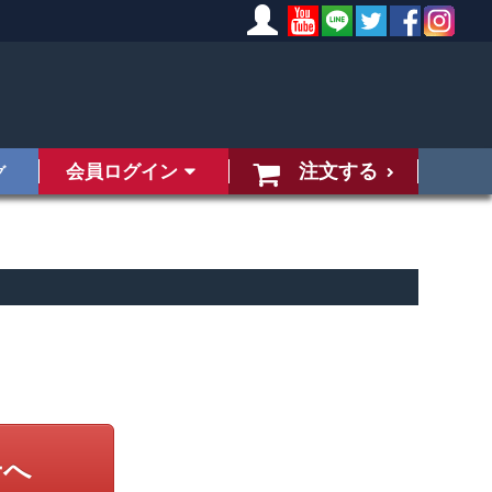
注文する
会員ログイン
グ
せへ