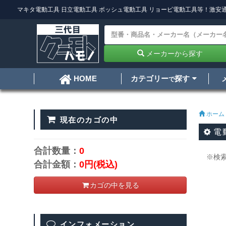
マキタ電動工具
日立電動工具
ボッシュ電動工具
リョービ電動工具
等！激安通
メーカーから探す
カテゴリー
探す
HOME
で
ホーム
現在のカゴの中
電
合計数量：
0
※検
合計金額：
0円
(税込)
カゴの中を見る
インフォメーション