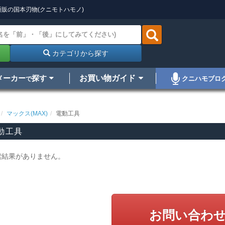
販の国本刃物(クニモトハモノ)
カテゴリから探す
メーカー
探す
お買い物ガイド
クニハモブロ
で
マックス(MAX)
電動工具
動工具
索結果がありません。
お問い合わ