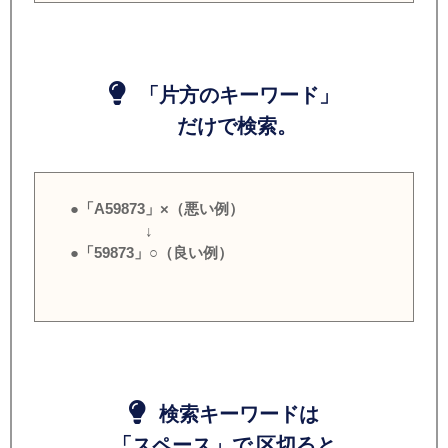
「片方のキーワード」
だけで検索。
●「A59873」×（悪い例）
↓
●「59873」○（良い例）
検索キーワードは
「スペース」で 区切ると