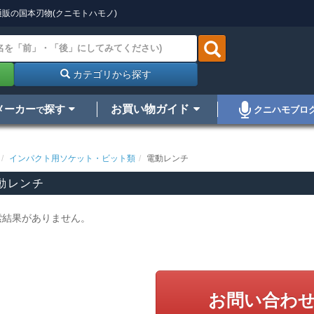
販の国本刃物(クニモトハモノ)
カテゴリから探す
メーカー
探す
お買い物ガイド
クニハモブロ
で
インパクト用ソケット・ビット類
電動レンチ
動レンチ
索結果がありません。
お問い合わ