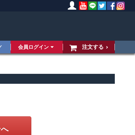
注文する
会員ログイン
グ
せへ