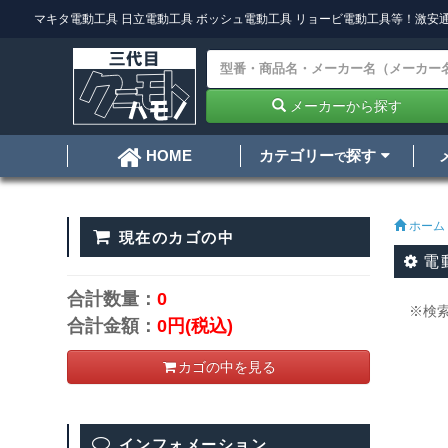
マキタ電動工具
日立電動工具
ボッシュ電動工具
リョービ電動工具
等！激安通
メーカーから探す
カテゴリー
探す
HOME
で
ホーム
現在のカゴの中
電
合計数量：
0
※検
合計金額：
0円
(税込)
カゴの中を見る
インフォメーション