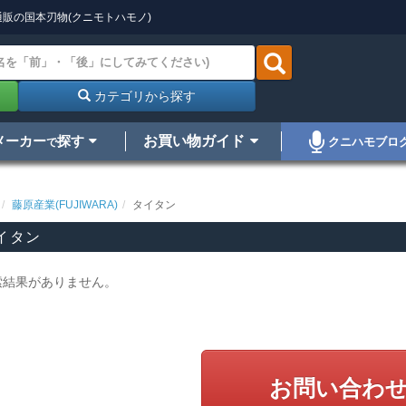
販の国本刃物(クニモトハモノ)
カテゴリから探す
メーカー
探す
お買い物ガイド
クニハモブロ
で
藤原産業(FUJIWARA)
タイタン
イタン
索結果がありません。
お問い合わ