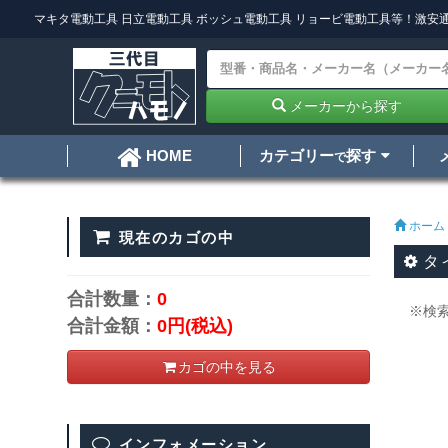
マキタ電動工具
日立電動工具
ボッシュ電動工具
リョービ電動工具
等！激安通
メーカーから探す
カテゴリー
探す
HOME
で
ホーム
現在のカゴの中
タ
合計数量：
0
※検
合計金額：
0円
(税込)
カゴの中を見る
インフォメーション