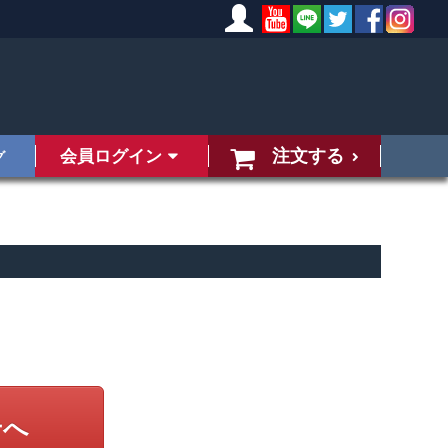
注文する
会員ログイン
グ
せへ