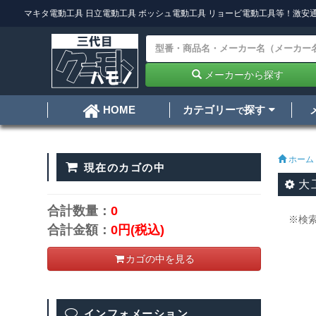
マキタ電動工具
日立電動工具
ボッシュ電動工具
リョービ電動工具
等！激安通
メーカーから探す
カテゴリー
探す
HOME
で
ホーム
現在のカゴの中
大
合計数量：
0
※検
合計金額：
0円
(税込)
カゴの中を見る
インフォメーション