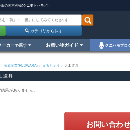
販の国本刃物(クニモトハモノ)
カテゴリから探す
メーカー
探す
お買い物ガイド
クニハモブロ
で
藤原産業(FUJIWARA)
まるちょう
大工道具
工道具
索結果がありません。
お問い合わ