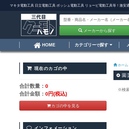
マキタ電動工具
日立電動工具
ボッシュ電動工具
リョービ電動工具
等！激安通
メーカーから探す
カテゴリー
探す
HOME
で
ホーム
現在のカゴの中
園
合計数量：
0
※検
合計金額：
0円
(税込)
カゴの中を見る
インフォメーション