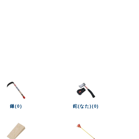
鎌(0)
鉈(なた)(0)