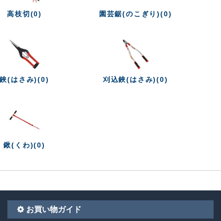
高枝切(0)
園芸鋸(のこぎり)(0)
鋏(はさみ)(0)
刈込鋏(はさみ)(0)
鍬(くわ)(0)
お買い物ガイド