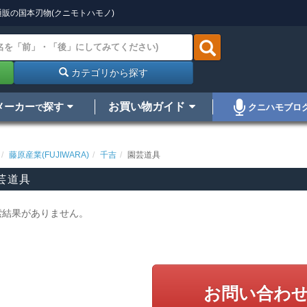
販の国本刃物(クニモトハモノ)
カテゴリから探す
メーカー
探す
お買い物ガイド
クニハモブロ
で
藤原産業(FUJIWARA)
千吉
園芸道具
芸道具
索結果がありません。
お問い合わ