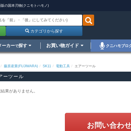
販の国本刃物(クニモトハモノ)
カテゴリから探す
メーカー
探す
お買い物ガイド
クニハモブロ
で
藤原産業(FUJIWARA)
SK11
電動工具
エアーツール
アーツール
索結果がありません。
お問い合わ