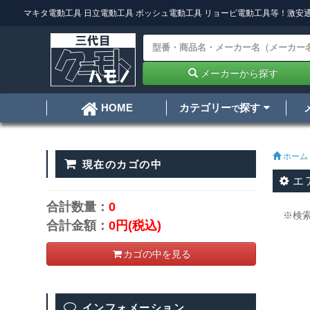
マキタ電動工具
日立電動工具
ボッシュ電動工具
リョービ電動工具
等！激安通
メーカーから探す
カテゴリー
探す
HOME
で
ホーム
現在のカゴの中
エ
合計数量：
0
※検
合計金額：
0円
(税込)
カゴの中を見る
インフォメーション