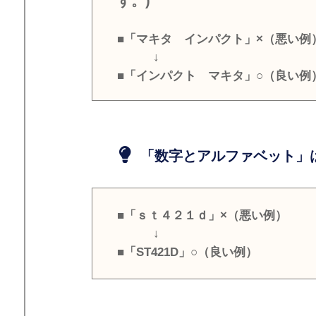
す。)
■「マキタ インパクト」×（悪い例
↓
■「インパクト マキタ」○（良い例
「数字とアルファベット」は
■「ｓｔ４２１ｄ」×（悪い例）
↓
■「ST421D」○（良い例）