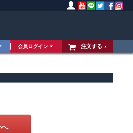
注文する
会員ログイン
グ
せへ