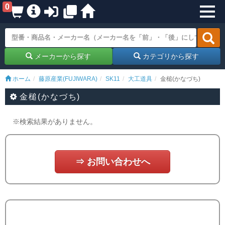
0
メーカーから探す
カテゴリから探す
ホーム
藤原産業(FUJIWARA)
SK11
大工道具
金槌(かなづち)
金槌(かなづち)
※検索結果がありません。
⇒ お問い合わせへ