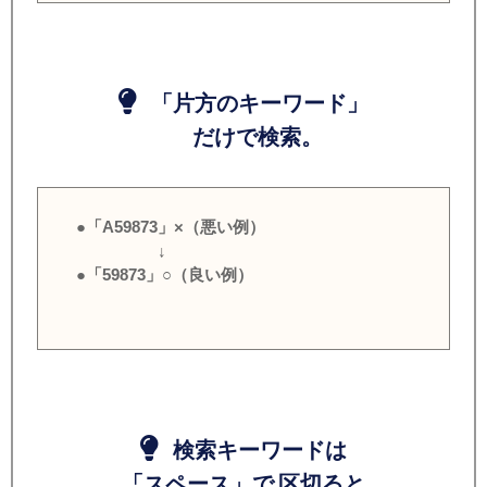
「片方のキーワード」
だけで検索。
●「A59873」×（悪い例）
↓
●「59873」○（良い例）
検索キーワードは
「スペース」で 区切ると