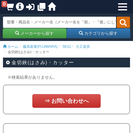
0
メーカーから探す
カテゴリから探す
ホーム
藤原産業(FUJIWARA)
SK11
大工道具
金切鋏(はさみ)・カッター
金切鋏(はさみ)・カッター
※検索結果がありません。
⇒ お問い合わせへ