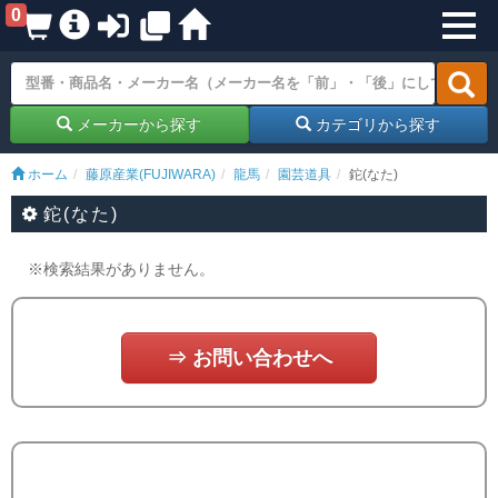
0
メーカーから探す
カテゴリから探す
ホーム
藤原産業(FUJIWARA)
龍馬
園芸道具
鉈(なた)
鉈(なた)
※検索結果がありません。
⇒ お問い合わせへ