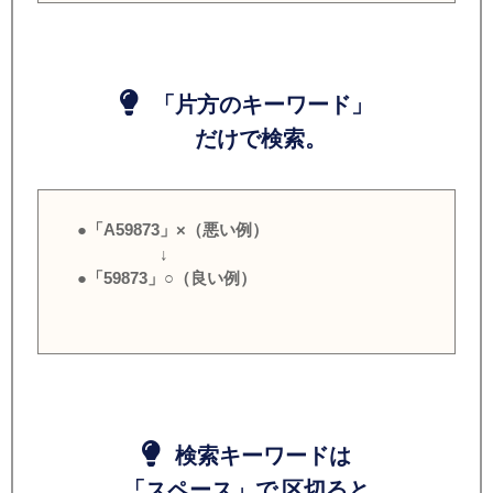
「片方のキーワード」
だけで検索。
●「A59873」×（悪い例）
↓
●「59873」○（良い例）
検索キーワードは
「スペース」で 区切ると