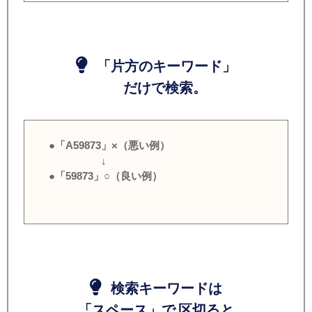
「片方のキーワード」
だけで検索。
●「A59873」×（悪い例）
↓
●「59873」○（良い例）
検索キーワードは
「スペース」で 区切ると