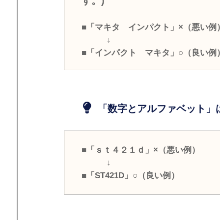
す。)
■「マキタ インパクト」×（悪い例
↓
■「インパクト マキタ」○（良い例
「数字とアルファベット」は
■「ｓｔ４２１ｄ」×（悪い例）
↓
■「ST421D」○（良い例）