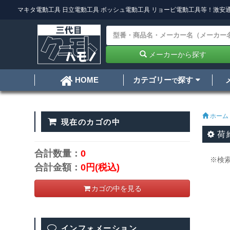
マキタ電動工具
日立電動工具
ボッシュ電動工具
リョービ電動工具
等！激安通
メーカーから探す
カテゴリー
探す
HOME
で
ホーム
現在のカゴの中
荷
合計数量：
0
※検
合計金額：
0円
(税込)
カゴの中を見る
インフォメーション