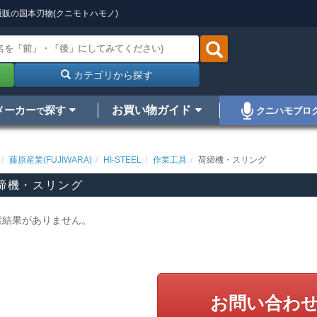
販の国本刃物(クニモトハモノ)
カテゴリから探す
メーカー
探す
お買い物ガイド
クニハモブロ
で
藤原産業(FUJIWARA)
HI-STEEL
作業工具
荷締機・スリング
締機・スリング
索結果がありません。
お問い合わ