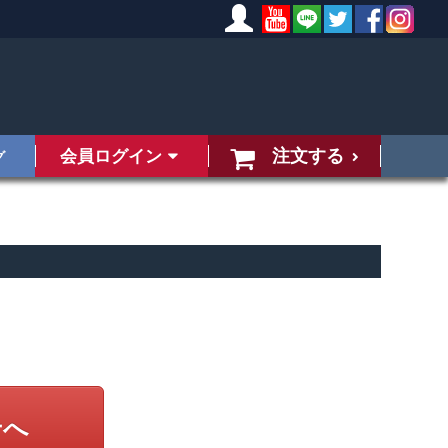
注文する
会員ログイン
グ
せへ