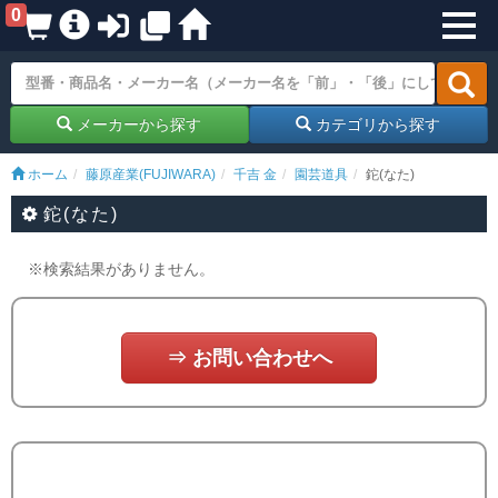
0
メーカーから探す
カテゴリから探す
ホーム
藤原産業(FUJIWARA)
千吉 金
園芸道具
鉈(なた)
鉈(なた)
※検索結果がありません。
⇒ お問い合わせへ