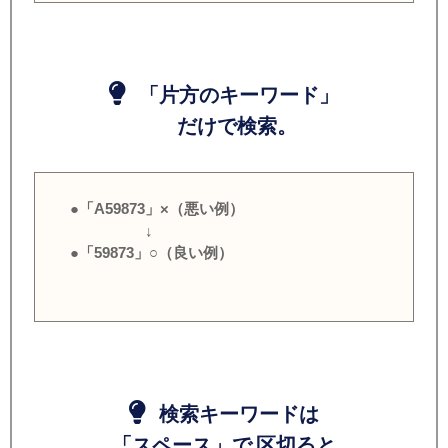
「片方のキーワード」
だけで検索。
●「A59873」×（悪い例）
↓
●「59873」○（良い例）
検索キーワードは
「スペース」で 区切ると