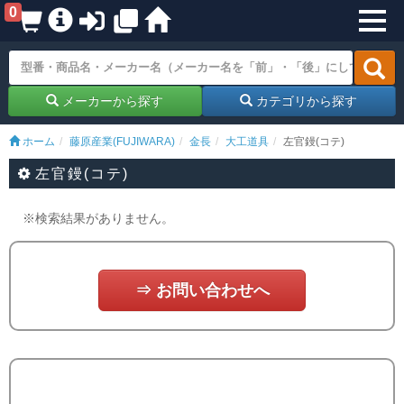
0
メーカーから探す
カテゴリから探す
ホーム
藤原産業(FUJIWARA)
金長
大工道具
左官鏝(コテ)
左官鏝(コテ)
※検索結果がありません。
⇒ お問い合わせへ