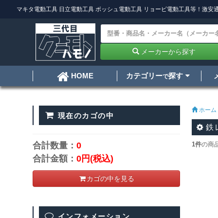
マキタ電動工具
日立電動工具
ボッシュ電動工具
リョービ電動工具
等！激安通
メーカーから探す
カテゴリー
探す
HOME
で
ホーム
現在のカゴの中
鉄
合計数量：
0
1件
の商
合計金額：
0円
(税込)
カゴの中を見る
インフォメーション