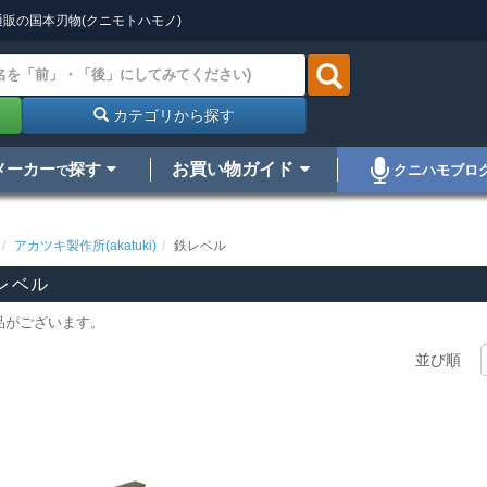
販の国本刃物(クニモトハモノ)
カテゴリから探す
メーカー
探す
お買い物ガイド
クニハモブロ
で
アカツキ製作所(akatuki)
鉄レベル
レベル
品がございます。
並び順