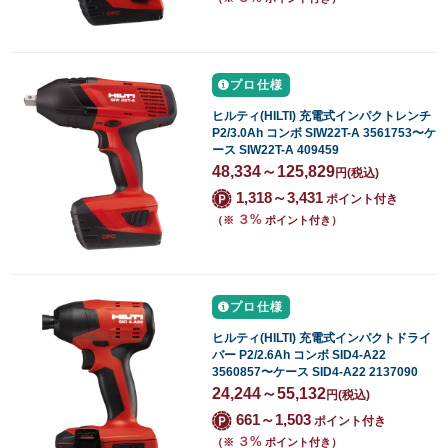
プロ仕様
ヒルティ(HILTI) 充電式インパクトレンチ
P2/3.0Ah コンボ SIW22T-A 3561753〜ケ
ース SIW22T-A 409459
48,334～125,829
円
(税込)
1,318～3,431
ポイント付き
３%
（※
ポイント付き）
プロ仕様
ヒルティ(HILTI) 充電式インパクトドライ
バー P2/2.6Ah コンボ SID4-A22
3560857〜ケース SID4-A22 2137090
24,244～55,132
円
(税込)
661～1,503
ポイント付き
３%
（※
ポイント付き）