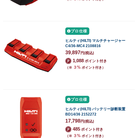
プロ仕様
ヒルティ(HILTI) マルチチャージャー
C4/36-MC4 2108816
39,897
円
(税込)
1,088
ポイント付き
３%
（※
ポイント付き）
プロ仕様
ヒルティ(HILTI) バッテリー診断装置
BD14/36 2152272
17,798
円
(税込)
485
ポイント付き
３%
（※
ポイント付き）