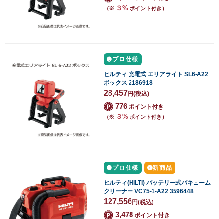
３%
（※
ポイント付き）
プロ仕様
ヒルティ 充電式 エリアライト SL6-A22
ボックス 2186918
28,457
円
(税込)
776
ポイント付き
３%
（※
ポイント付き）
プロ仕様
新商品
ヒルティ(HILTI) バッテリー式バキューム
クリーナー VC75-1-A22 3596448
127,556
円
(税込)
3,478
ポイント付き