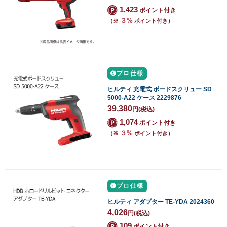
1,423
ポイント付き
３%
（※
ポイント付き）
プロ仕様
ヒルティ 充電式 ボードスクリュー SD
5000-A22 ケース 2229876
39,380
円
(税込)
1,074
ポイント付き
３%
（※
ポイント付き）
プロ仕様
ヒルティ アダプター TE-YDA 2024360
4,026
円
(税込)
109
ポイント付き