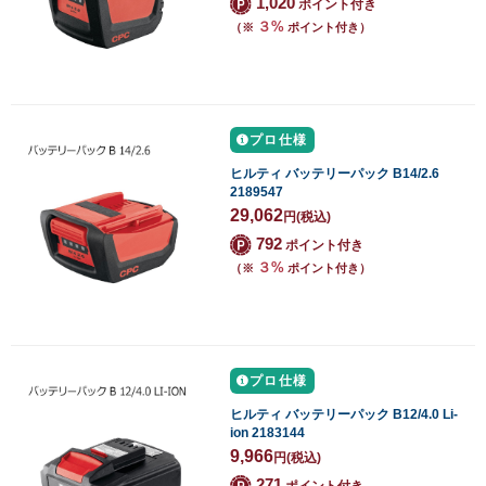
1,020
ポイント付き
３%
（※
ポイント付き）
プロ仕様
ヒルティ バッテリーパック B14/2.6
2189547
29,062
円
(税込)
792
ポイント付き
３%
（※
ポイント付き）
プロ仕様
ヒルティ バッテリーパック B12/4.0 Li-
ion 2183144
9,966
円
(税込)
271
ポイント付き