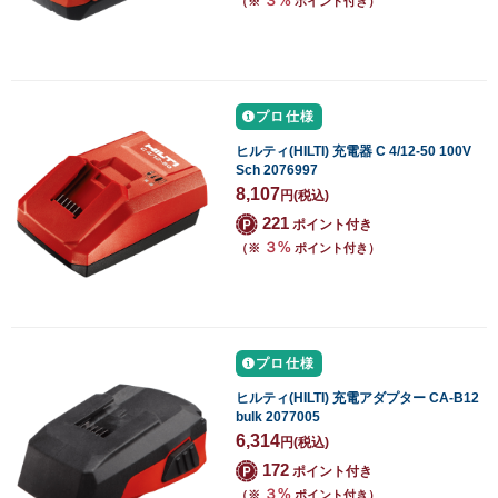
３%
（※
ポイント付き）
プロ仕様
ヒルティ(HILTI) 充電器 C 4/12-50 100V
Sch 2076997
8,107
円
(税込)
221
ポイント付き
３%
（※
ポイント付き）
プロ仕様
ヒルティ(HILTI) 充電アダプター CA-B12
bulk 2077005
6,314
円
(税込)
172
ポイント付き
３%
（※
ポイント付き）