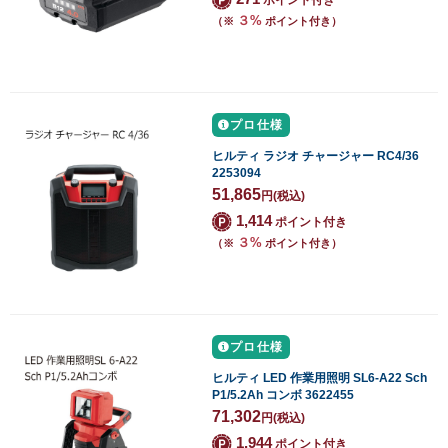
３%
（※
ポイント付き）
プロ仕様
ヒルティ ラジオ チャージャー RC4/36
2253094
51,865
円
(税込)
1,414
ポイント付き
３%
（※
ポイント付き）
プロ仕様
ヒルティ LED 作業用照明 SL6-A22 Sch
P1/5.2Ah コンボ 3622455
71,302
円
(税込)
1,944
ポイント付き