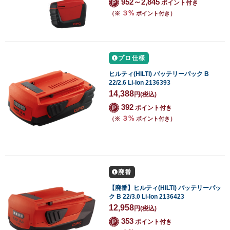
952～2,845
ポイント付き
３%
（※
ポイント付き）
プロ仕様
ヒルティ(HILTI) バッテリーパック B
22/2.6 Li-Ion 2136393
14,388
円
(税込)
392
ポイント付き
３%
（※
ポイント付き）
廃番
【廃番】ヒルティ(HILTI) バッテリーパッ
ク B 22/3.0 Li-Ion 2136423
12,958
円
(税込)
353
ポイント付き