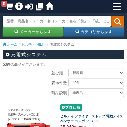
0
メーカーから探す
カテゴリから探す
ホーム
ヒルティ(HILTI)
充電式システム
充電式システム
53件
の商品がございます。
並び順
表示件数
商品説明
プロ仕様
ヒルティ ファイヤーストップ 電動ディス
ペンサー コンボ 3637330