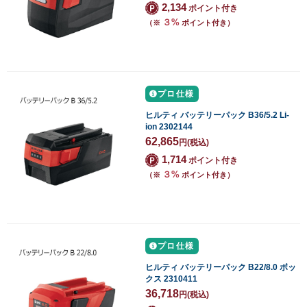
2,134
ポイント付き
３%
（※
ポイント付き）
プロ仕様
ヒルティ バッテリーパック B36/5.2 Li-
ion 2302144
62,865
円
(税込)
1,714
ポイント付き
３%
（※
ポイント付き）
プロ仕様
ヒルティ バッテリーパック B22/8.0 ボッ
クス 2310411
36,718
円
(税込)