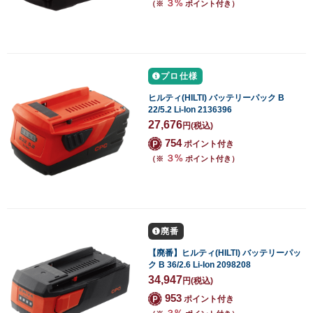
３%
（※
ポイント付き）
プロ仕様
ヒルティ(HILTI) バッテリーパック B
22/5.2 Li-Ion 2136396
27,676
円
(税込)
754
ポイント付き
３%
（※
ポイント付き）
廃番
【廃番】ヒルティ(HILTI) バッテリーパッ
ク B 36/2.6 Li-Ion 2098208
34,947
円
(税込)
953
ポイント付き