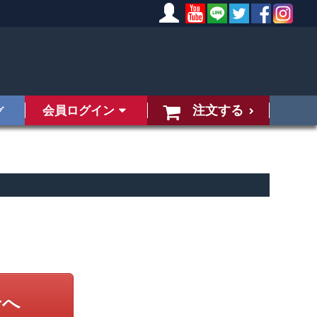
注文する
会員ログイン
グ
せへ