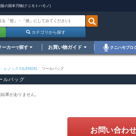
販の国本刃物(クニモトハモノ)
カテゴリから探す
メーカー
探す
お買い物ガイド
クニハモブロ
で
レノックス(LENOX)
ツールバッグ
ールバッグ
索結果がありません。
お問い合わ