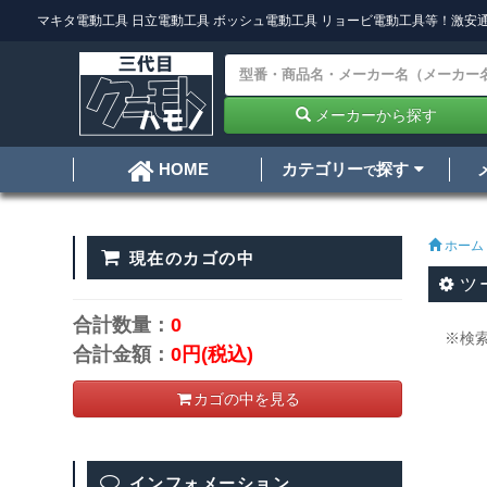
マキタ電動工具
日立電動工具
ボッシュ電動工具
リョービ電動工具
等！激安通
メーカーから探す
カテゴリー
探す
HOME
で
ホーム
現在のカゴの中
ツ
合計数量：
0
※検
合計金額：
0円
(税込)
カゴの中を見る
インフォメーション