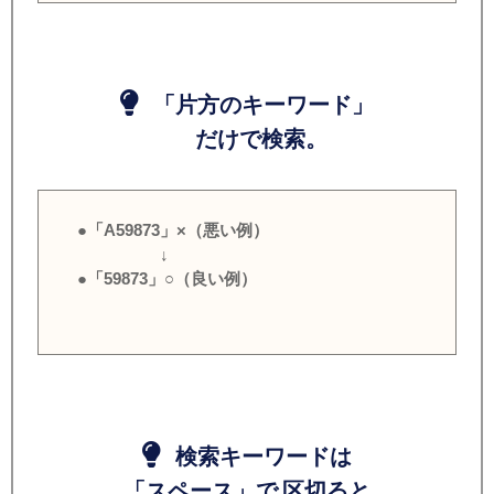
「片方のキーワード」
だけで検索。
●「A59873」×（悪い例）
↓
●「59873」○（良い例）
検索キーワードは
「スペース」で 区切ると