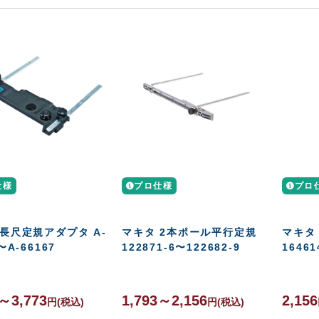
仕様
プロ仕様
プロ
 長尺定規アダプタ A-
マキタ 2本ポール平行定規
マキタ 
〜A-66167
122871-6〜122682-9
16461
5～3,773
1,793～2,156
2,156
円
(税込)
円
(税込)