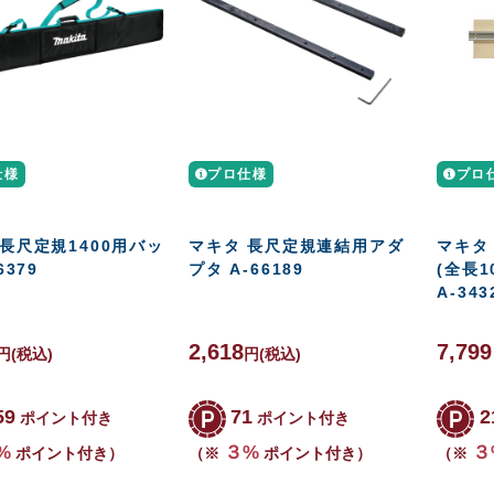
仕様
プロ仕様
プロ
長尺定規1400用バッ
マキタ 長尺定規連結用アダ
マキタ
6379
プタ A-66189
(全長1
A-343
2,618
7,79
円
(税込)
円
(税込)
59
71
2
ポイント付き
ポイント付き
%
３%
３
ポイント付き）
（※
ポイント付き）
（※