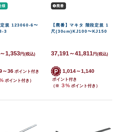
仕様
廃番
定規 123060-6〜
【廃番】マキタ 階段定規 1
3-3
尺(30cm)KJ100〜KJ150
9～1,353
37,191～41,811
円
(税込)
円
(税込)
9～36
1,014～1,140
ポイント付き
ポイント付き
%
ポイント付き）
３%
（※
ポイント付き）