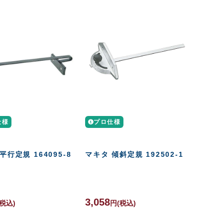
仕様
プロ仕様
平行定規 164095-8
マキタ 傾斜定規 192502-1
3,058
(税込)
円
(税込)