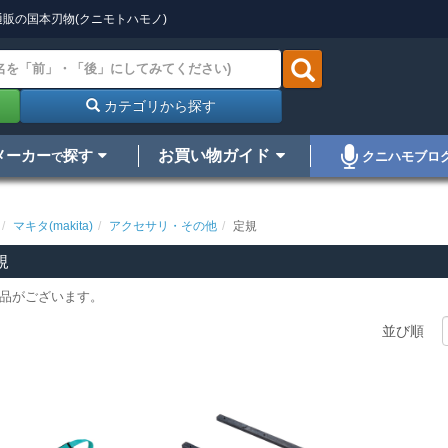
販の国本刃物(クニモトハモノ)
カテゴリから探す
メーカー
探す
お買い物ガイド
クニハモブロ
で
マキタ(makita)
アクセサリ・その他
定規
規
品がございます。
並び順