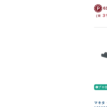
6
３
（※
プロ
マキタ 