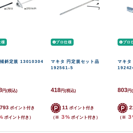
仕様
プロ仕様
プロ
傾斜定規 13010304
マキタ 円定規セット品
マキタ
192561-5
19242
8
418
803
円
(税込)
円
(税込)
円
,793
11
2
ポイント付き
ポイント付き
%
３%
３
ポイント付き）
（※
ポイント付き）
（※