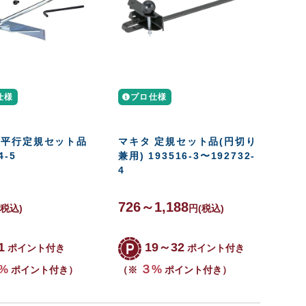
仕様
プロ仕様
 平行定規セット品
マキタ 定規セット品(円切り
4-5
兼用) 193516-3〜192732-
4
726～1,188
(税込)
円
(税込)
1
19～32
ポイント付き
ポイント付き
%
３%
ポイント付き）
（※
ポイント付き）