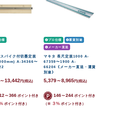
仕様
プロ仕様
運賃別途
メーカー直送
 スパイク付切墨定規
マキタ 長尺定規1000 A-
000mm) A-34366〜
67359〜1900 A-
22
66204《メーカー直送・運賃
別途》
9～13,442
5,379～8,965
円
(税込)
円
(税込)
12～366
146～244
ポイント付き
ポイント付き
%
３%
ポイント付き）
（※
ポイント付き）