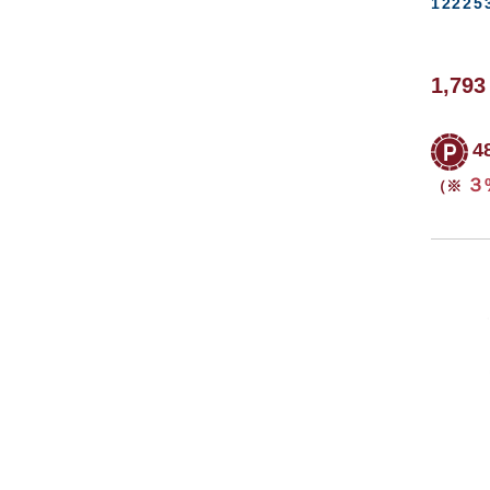
12225
1,79
4
３
（※