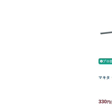
プロ
マキタ 
330
円