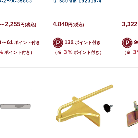
3-2〜A-35863
リ 580mm 192318-4
3～2,255
4,840
3,322
円
(税込)
円
(税込)
8～61
132
9
ポイント付き
ポイント付き
%
３%
３
ポイント付き）
（※
ポイント付き）
（※