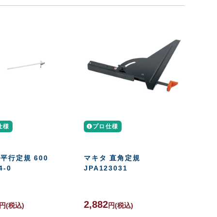
仕様
プロ仕様
平行定規 600
マキタ 直角定規
4-0
JPA123031
2,882
円
(税込)
円
(税込)