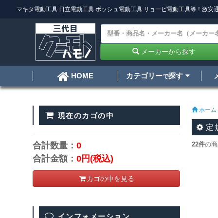
マキタ電動工具
日立電動工具
ボッシュ電動工具
リョービ電動工具
等！激安通
メーカーから探す
カテゴリー
探す
HOME
で
ホーム
現在のカゴの中
定
合計数量：
0
22件
の商
合計金額：
0円
(税込)
カゴの中を見る
インフォメーション