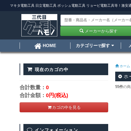
マキタ電動工具
日立電動工具
ボッシュ電動工具
リョービ電動工具
等！激安通
メーカーから探す
カテゴリー
探す
HOME
で
ホーム
現在のカゴの中
ホ
合計数量：
0
55件
の商
合計金額：
0円
(税込)
カゴの中を見る
インフォメーション