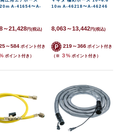
 20m A-41654〜A-
10m A-46218〜A-46246
98～21,428
8,063～13,442
円
(税込)
円
(税込)
25～584
219～366
ポイント付き
ポイント付き
%
３%
ポイント付き）
（※
ポイント付き）