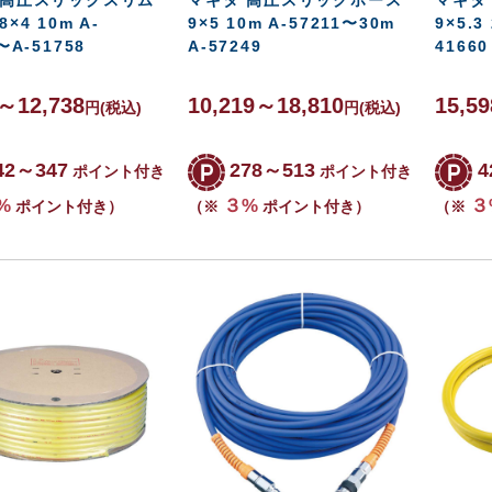
×4 10m A-
9×5 10m A-57211〜30m
9×5.3
〜A-51758
A-57249
41660
8～12,738
10,219～18,810
15,5
円
(税込)
円
(税込)
42～347
278～513
4
ポイント付き
ポイント付き
%
３%
３
ポイント付き）
（※
ポイント付き）
（※