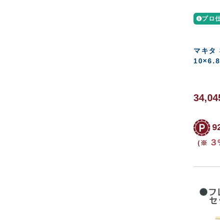
プロ
マキタ 
10×6.
34,04
9
３
（※