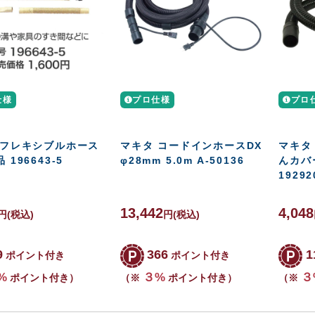
仕様
プロ仕様
プロ
 フレキシブルホース
マキタ コードインホースDX
マキタ
 196643-5
φ28mm 5.0m A-50136
んカバー
19292
13,442
4,048
円
(税込)
円
(税込)
9
366
1
ポイント付き
ポイント付き
%
３%
３
ポイント付き）
（※
ポイント付き）
（※