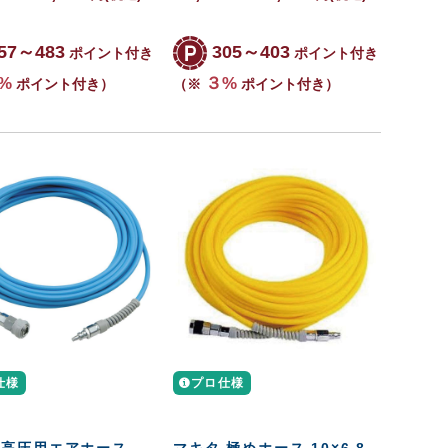
57～483
305～403
ポイント付き
ポイント付き
%
３%
ポイント付き）
（※
ポイント付き）
仕様
プロ仕様
 高圧用エアホース
マキタ 極めホース 10×6.8