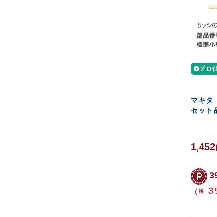
プロ
マキタ
セット品
1,452
3
３
（※