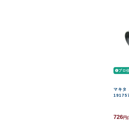
プロ
マキタ
19175
726
円