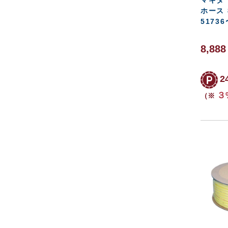
ホース 8
51736
8,88
2
３
（※