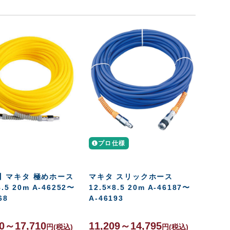
プロ仕様
】マキタ 極めホース
マキタ スリックホース
8.5 20m A-46252〜
12.5×8.5 20m A-46187〜
68
A-46193
90～17,710
11,209～14,795
円
(税込)
円
(税込)