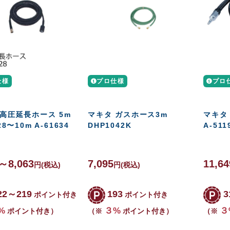
仕様
プロ仕様
プロ
 高圧延長ホース 5m
マキタ ガスホース3m
マキタ
28〜10m A-61634
DHP1042K
A-511
8～8,063
7,095
11,64
円
(税込)
円
(税込)
22～219
193
3
ポイント付き
ポイント付き
%
３%
３
ポイント付き）
（※
ポイント付き）
（※