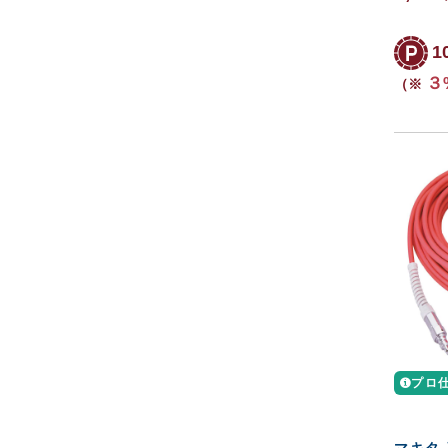
1
３
（※
プロ
マキタ