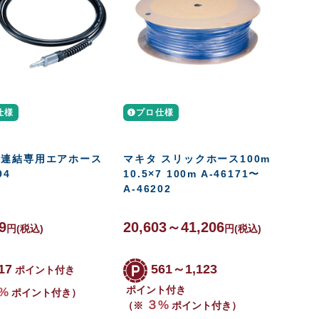
仕様
プロ仕様
 連結専用エアホース
マキタ スリックホース100m
94
10.5×7 100m A-46171〜
A-46202
9
20,603～41,206
円
(税込)
円
(税込)
17
561～1,123
ポイント付き
ポイント付き
%
ポイント付き）
３%
（※
ポイント付き）