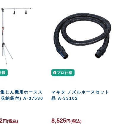
仕様
プロ仕様
 集じん機用ホースス
マキタ ノズルホースセット
収納袋付) A-37530
品 A-33102
2
8,525
円
(税込)
円
(税込)