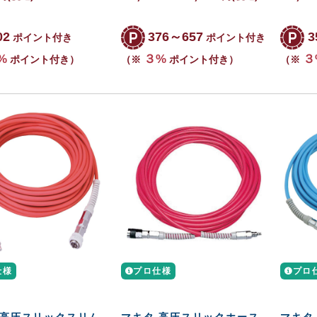
02
376～657
3
ポイント付き
ポイント付き
%
３%
３
ポイント付き）
（※
ポイント付き）
（※
仕様
プロ仕様
プロ
 高圧スリックスリム
マキタ 高圧スリックホース
マキタ