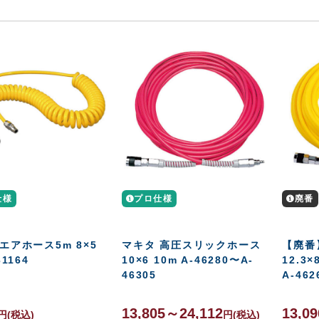
仕様
プロ仕様
廃番
エアホース5m 8×5
マキタ 高圧スリックホース
【廃番
31164
10×6 10m A-46280〜A-
12.3×
46305
A-462
13,805～24,112
13,0
円
(税込)
円
(税込)