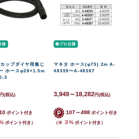
仕様
プロ仕様
 カップダイヤ用集じ
マキタ ホース(φ75) 2m A-
 ホースφ28×1.5m
48359〜A-48387
0-3
3,949～18,282
円
(税込)
円
(税込)
10
107～498
ポイント付き
ポイント付き
%
３%
ポイント付き）
（※
ポイント付き）