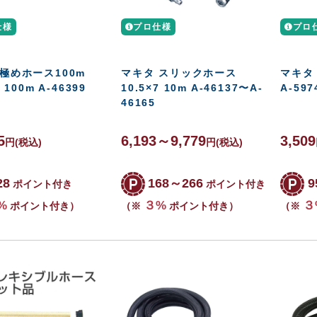
仕様
プロ仕様
プロ
極めホース100m
マキタ スリックホース
マキタ
8 100m A-46399
10.5×7 10m A-46137〜A-
A-597
46165
5
6,193～9,779
3,509
円
(税込)
円
(税込)
28
168～266
9
ポイント付き
ポイント付き
%
３%
３
ポイント付き）
（※
ポイント付き）
（※