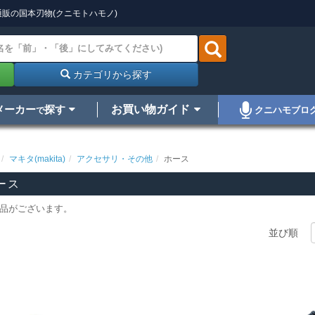
販の国本刃物(クニモトハモノ)
カテゴリから探す
メーカー
探す
お買い物ガイド
クニハモブロ
で
マキタ(makita)
アクセサリ・その他
ホース
ース
品がございます。
並び順