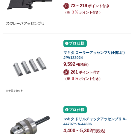
73～219
ポイント付き
３%
（※
ポイント付き）
プロ仕様
マキタ ローラーアッセンブリ(4個1組)
JPA122024
9,592
円
(税込)
261
ポイント付き
３%
（※
ポイント付き）
プロ仕様
マキタ ドリルチャックアッセンブリ A-
44797〜A-44806
4,400～5,302
円
(税込)