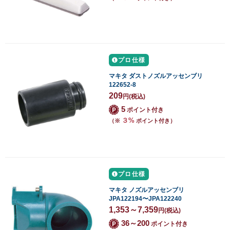
プロ仕様
マキタ ダストノズルアッセンブリ
122652-8
209
円
(税込)
5
ポイント付き
３%
（※
ポイント付き）
プロ仕様
マキタ ノズルアッセンブリ
JPA122194〜JPA122240
1,353～7,359
円
(税込)
36～200
ポイント付き