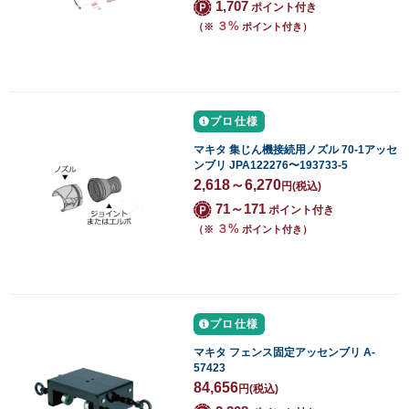
1,707
ポイント付き
３%
（※
ポイント付き）
プロ仕様
マキタ 集じん機接続用ノズル 70-1アッセ
ンブリ JPA122276〜193733-5
2,618～6,270
円
(税込)
71～171
ポイント付き
３%
（※
ポイント付き）
プロ仕様
マキタ フェンス固定アッセンブリ A-
57423
84,656
円
(税込)