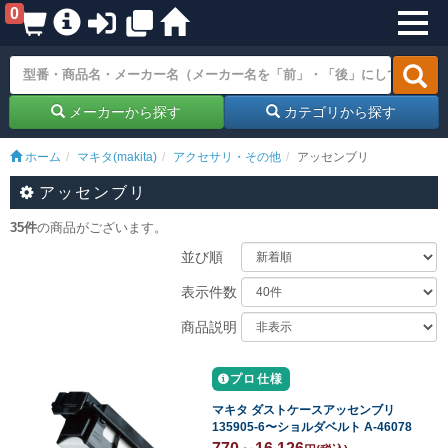
0
メーカーから探す
カテゴリから探す
ホーム
マキタ(makita)
アクセサリ・その他
アッセンブリ
アッセンブリ
35件
の商品がございます。
並び順
表示件数
商品説明
プロ仕様
マキタ ダストケースアッセンブリ
135905-6〜ショルダベルト A-46078