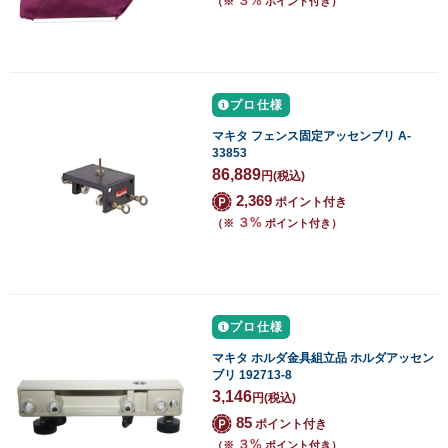
３%
（※
ポイント付き）
プロ仕様
マキタ フェンス固定アッセンブリ A-
33853
86,889
円
(税込)
2,369
ポイント付き
３%
（※
ポイント付き）
プロ仕様
マキタ ホルダ金具組立品 ホルダアッセン
ブリ 192713-8
3,146
円
(税込)
85
ポイント付き
３%
（※
ポイント付き）