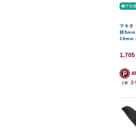
プロ
マキタ 
径5mm
10mm 
1,70
4
３
（※