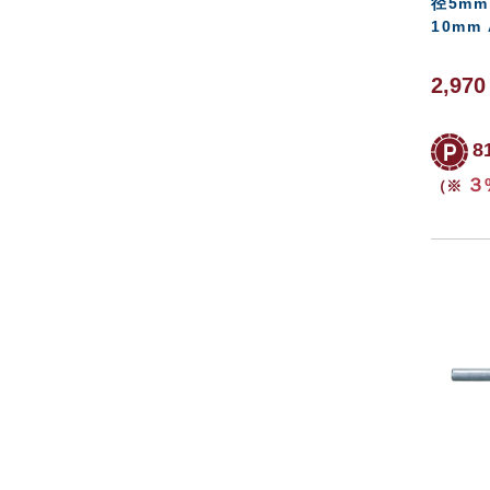
径5mm
10mm 
2,97
8
３
（※