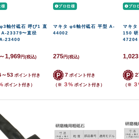
仕様
プロ仕様
プロ
φ3軸付砥石 呼び1 直
マキタ φ6軸付砥石 平型 A-
マキタ
 A-23379〜直径
44002
150 研
A-23400
47204
5～1,969
275
1,02
円
(税込)
円
(税込)
6～53
7
2
ポイント付き
ポイント付き
%
３%
３
ポイント付き）
（※
ポイント付き）
（※