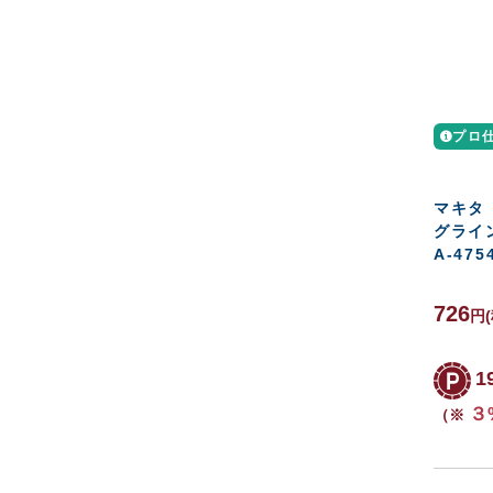
プロ
マキタ
グライ
A-475
726
円
1
３
（※