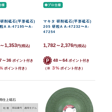
仕様
プロ仕様
 研削砥石(平形砥石)
マキタ 研削砥石(平形砥石)
粒A A-47195〜A-
205 研粒A A-47232〜A-
47254
3～1,353
1,782～2,376
円
(税込)
円
(税込)
7～36
48～64
ポイント付き
ポイント付き
%
３%
ポイント付き）
（※
ポイント付き）