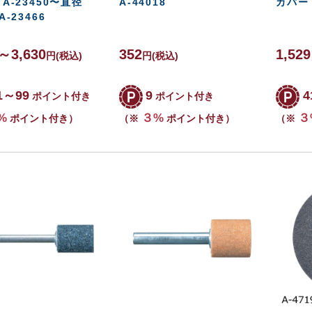
 A-23450〜直径
A-44018
カバー 
A-23466
0～3,630
352
1,52
円
(税込)
円
(税込)
1～99
9
4
ポイント付き
ポイント付き
%
３%
３
ポイント付き）
（※
ポイント付き）
（※