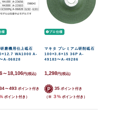
仕様
プロ仕様
 研磨機用仕上砥石
マキタ プレミアム研削砥石
0×12.7 WA1000 A-
100×3.8×15 36P A-
〜A-06828
49183〜A-49286
76～18,106
1,298
円
(税込)
円
(税込)
34～493
35
ポイント付き
ポイント付き
%
３%
ポイント付き）
（※
ポイント付き）