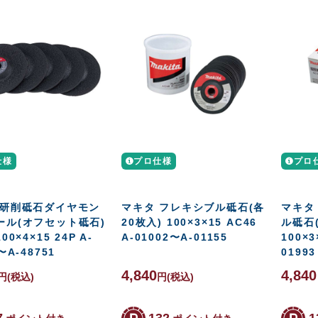
仕様
プロ仕様
プロ
 研削砥石ダイヤモン
マキタ フレキシブル砥石(各
マキタ
ール(オフセット砥石)
20枚入) 100×3×15 AC46
ル砥石(
00×4×15 24P A-
A-01002〜A-01155
100×3
〜A-48751
01993
4,840
4,84
円
(税込)
円
(税込)
7
132
1