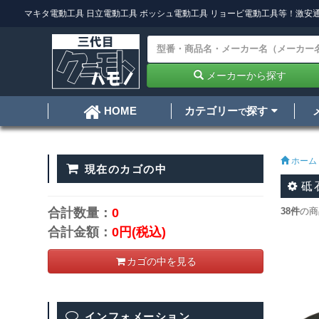
マキタ電動工具
日立電動工具
ボッシュ電動工具
リョービ電動工具
等！激安通
メーカーから探す
カテゴリー
探す
HOME
で
ホーム
現在のカゴの中
砥
合計数量：
0
38件
の商
合計金額：
0円
(税込)
カゴの中を見る
インフォメーション