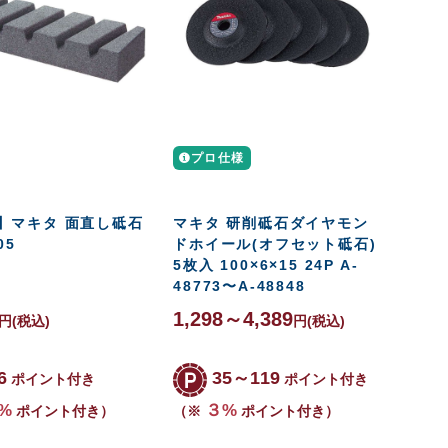
プロ仕様
】マキタ 面直し砥石
マキタ 研削砥石ダイヤモン
05
ドホイール(オフセット砥石)
5枚入 100×6×15 24P A-
48773〜A-48848
1,298～4,389
円
(税込)
円
(税込)
6
35～119
ポイント付き
ポイント付き
%
３%
ポイント付き）
（※
ポイント付き）