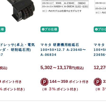
仕様
プロ仕様
プロ
 ドレッサ(卓上・電気
マキタ 研磨機用粗砥石
マキタ
ンダ・ 研削砥石用)
100×50×12.7 A-23640〜
100×5
47
A-06834
23656
5,302～13,178
12,2
(税込)
円
(税込)
9
144～359
3
ポイント付き
ポイント付き
%
３%
３
ポイント付き）
（※
ポイント付き）
（※