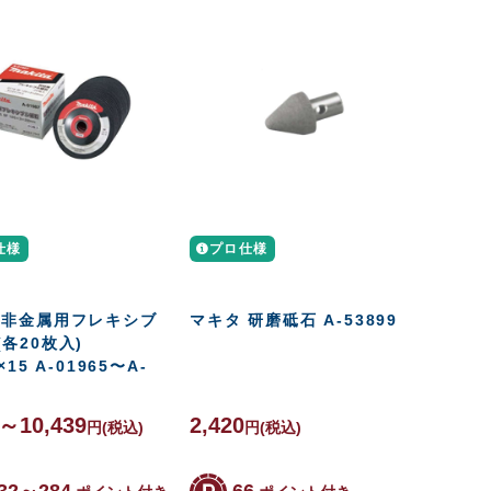
仕様
プロ仕様
 非金属用フレキシブ
マキタ 研磨砥石 A-53899
各20枚入)
×15 A-01965〜A-
0～10,439
2,420
円
(税込)
円
(税込)
32～284
66