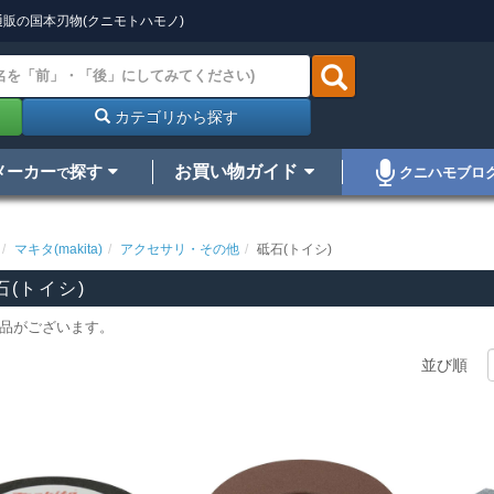
販の国本刃物(クニモトハモノ)
カテゴリから探す
メーカー
探す
お買い物ガイド
クニハモブロ
で
マキタ(makita)
アクセサリ・その他
砥石(トイシ)
石(トイシ)
品がございます。
並び順