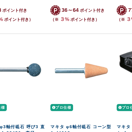
8
36～64
7
ポイント付き
ポイント付き
%
３%
３
ポイント付き）
（※
ポイント付き）
（※
仕様
プロ仕様
プロ
φ3軸付砥石 呼び3 直
マキタ φ6軸付砥石 コーン型
マキタ