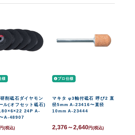
仕様
プロ仕様
 研削砥石ダイヤモン
マキタ φ3軸付砥石 呼び2 直
ール(オフセット砥石)
径5mm A-23416〜直径
80×6×22 24P A-
10mm A-23444
〜A-48907
2,376～2,640
円
(税込)
円
(税込)