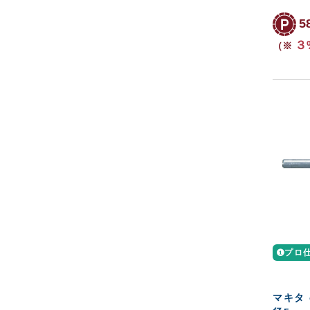
5
３
（※
プロ
マキタ 