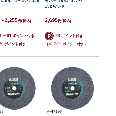
A-58394〜A-58388
カバー 195414-7〜
192476-6
9～2,255
2,695
円
(税込)
円
(税込)
1～61
73
ポイント付き
ポイント付き
%
３%
ポイント付き）
（※
ポイント付き）