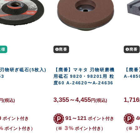
仕様
廃番
廃番
刃物研ぎ砥石(5枚入)
【廃番】マキタ 刃物研磨機
【廃番
53
用砥石 9820・98201用 粒
A-485
度60 A-24620〜A-24636
3,355～4,455
1,716
円
(税込)
円
(税込)
0
91～121
4
ポイント付き
ポイント付き
%
３%
３
ポイント付き）
（※
ポイント付き）
（※