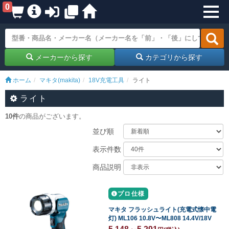
0
メーカーから探す
カテゴリから探す
ホーム
マキタ(makita)
18V充電工具
ライト
ライト
10件
の商品がございます。
並び順
表示件数
商品説明
プロ仕様
マキタ フラッシュライト(充電式懐中電
灯) ML106 10.8V〜ML808 14.4V/18V