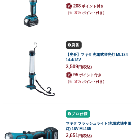
208
ポイント付き
３%
（※
ポイント付き）
廃番
【廃番】マキタ 充電式蛍光灯 ML184
14.4/18V
3,509
円
(税込)
95
ポイント付き
３%
（※
ポイント付き）
プロ仕様
マキタ フラッシュライト(充電式懐中電
灯) 18V ML185
2,651
円
(税込)