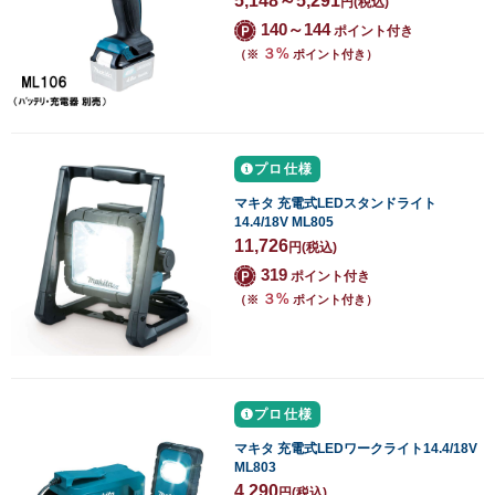
5,148～5,291
円
(税込)
140～144
ポイント付き
３%
（※
ポイント付き）
プロ仕様
マキタ 充電式LEDスタンドライト
14.4/18V ML805
11,726
円
(税込)
319
ポイント付き
３%
（※
ポイント付き）
プロ仕様
マキタ 充電式LEDワークライト14.4/18V
ML803
4,290
円
(税込)